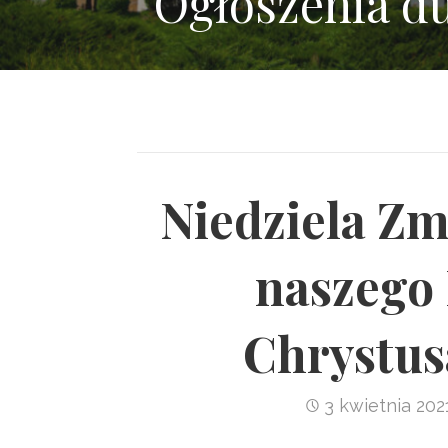
Ogłoszenia d
Niedziela Z
naszego 
Chrystus
3 kwietnia 202