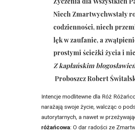
Życzenia dla Wszystkich Pa
Niech Zmartwychwstały ro
codzienności, niech przem
lęk w zaufanie, a zwątpieni
prostymi ścieżki życia i ni
Z kapłańskim błogosławi
Proboszcz Robert Świtalski
Intencje modlitewne dla Róż Różańc
narażają swoje życie, walcząc o po
autorytarnych, a nawet w przeżywaj
różańcowa
: O dar radości ze Zmart