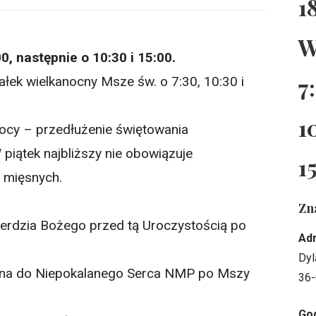
1
W
0, następnie o 10:30 i 15:00.
7
ałek wielkanocny Msze św. o 7:30, 10:30 i
1
ocy – przedłużenie świętowania
piątek najbliższy nie obowiązuje
1
 mięsnych.
Zn
erdzia Bożego przed tą Uroczystością po
Ad
Dyl
na do Niepokalanego Serca NMP po Mszy
36-
God