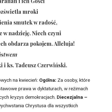
rafian i ich Gości
zświetla mroki
ienia smutek w radość,
e w nadzieję. Niech czyni
ech obdarza pokojem. Alleluja!
eństwem
 i ks. Tadeusz Czerwiński.
owych na kwiecień:
Ogólna:
Za osoby, które
dstawowe prawa w dyktaturach, w reżimach
ących kryzys demokracjach.
Diecezjalna –
wychwstania Chrystusa dla wszystkich