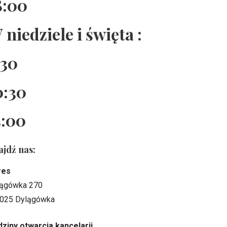
8:00
 niedziele i święta :
:30
0:30
5:00
ajdź nas:
res
ągówka 270
025 Dylągówka
ziny otwarcia kancelarii