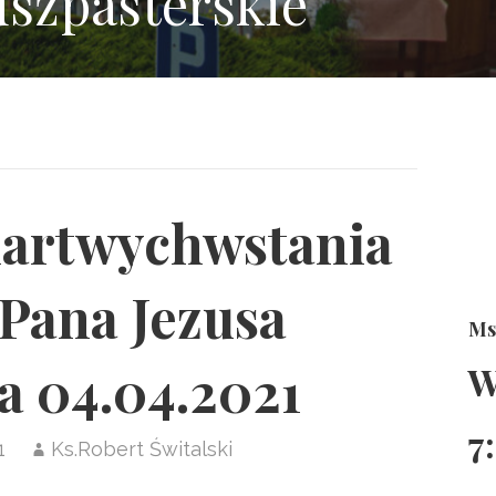
uszpasterskie
martwychwstania
Pana Jezusa
Ms
a 04.04.2021
W
7
1
Ks.Robert Świtalski