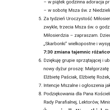
– w piątek godzinna adoracja p
– w sobotę Msza św. z Niedzieli
Za tydzień Uroczystość Miłosier
zwykle, trzecia Msza św. o godz
Miłosierdzia – zapraszam. Dziec
„Skarbonki” wielkopostne i wysy
7:30 zmiana tajemnic różańco
Dziękuję grupie sprzątającej i ubi
nowy dyżur proszę: Małgorzatę 
Elżbietę Paściak, Elżbietę Rożek
Intencje Mszalne i ogłoszenia j
Podziękowania dla Pana Kościeln
Rady Parafialnej, Lektorów, Min