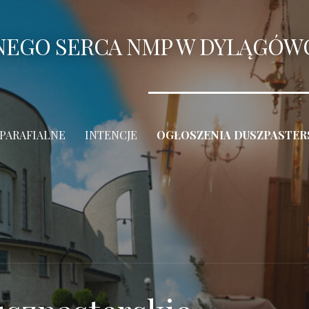
ANEGO SERCA NMP W DYLĄGÓW
 PARAFIALNE
INTENCJE
OGŁOSZENIA DUSZPASTER