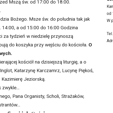
rzed Mszą św. od 17:00 do 18:00.
Ka
.
od 
dzia Bożego. Msze św. do południa tak jak
W p
. 14:00, a od 15:00 do 16:00 Godzina
Tel
i za tydzień w niedzielę przynoszą
Adr
pują do koszyka przy wejściu do kościoła.
O
wych.
erającej kościół na dzisiejszą liturgię, a o
Inglot, Katarzynę Karczamrz, Lucynę Piękoś,
, Kazimierę Jeziorską.
ak zwykle…
ego, Pana Organisty, Scholi, Strażaków,
istrantów…