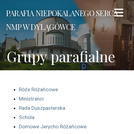
Przejdź
PARAFIA NIEPOKALANEGO SERCA
do
treści
NMP W DYLĄGÓWCE
Grupy parafialne
Róż
e Różańcowe
Ministranci
Rada Duszpasterska
Schola
Domowe Jerycho Różańcowe