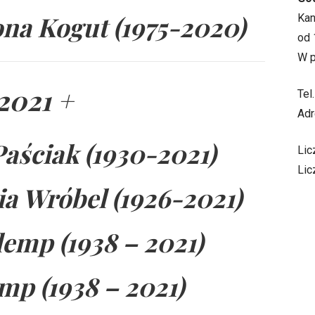
na Kogut (1975-2020)
Ka
od 
W p
2021 +
Tel
Adr
aściak (1930-2021)
Lic
Lic
a Wróbel (1926-2021)
lemp (1938 – 2021)
mp (1938 – 2021)