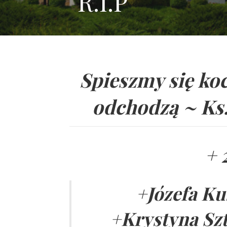
R.I.P
Spieszmy się koc
odchodzą ~ Ks
+ 
+Józefa Ku
+Krystyna Szt