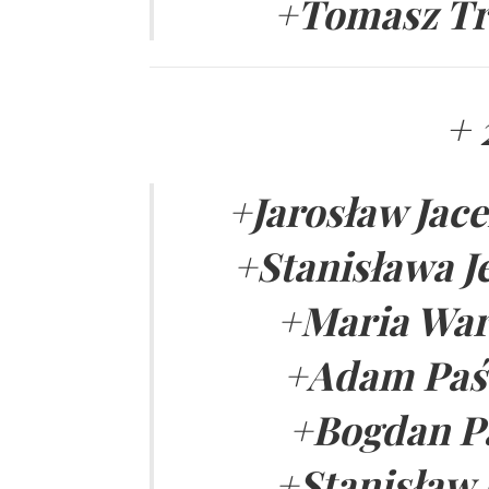
+Tomasz Trz
+ 
+Jarosław Jace
+Stanisława Je
+Maria Warc
+Adam Paśc
+Bogdan Pa
+Stanisław 