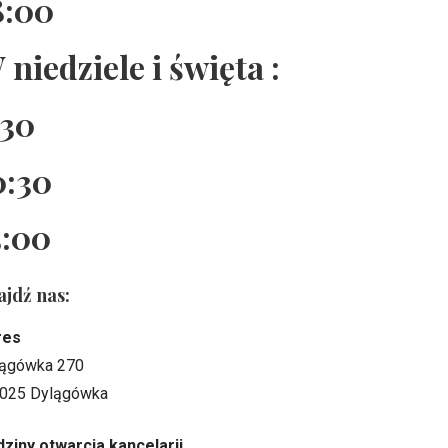
8:00
 niedziele i święta :
:30
0:30
5:00
ajdź nas:
res
ągówka 270
025 Dylągówka
ziny otwarcia kancelarii