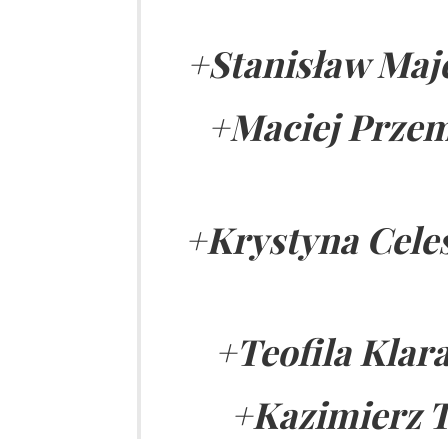
+Stanisław Majc
+Maciej Przem
+Krystyna Celes
+Teofila Klara
+Kazimierz T