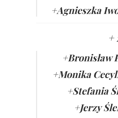
+
Agnieszka Iwo
+ 
+Bronisław P
+Monika Cecyli
+Stefania Ś
+Jerzy Śle