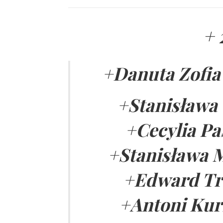
+ 
+Danuta Zofia
+Stanisława 
+Cecylia Pa
+Stanisława M
+Edward Trz
+Antoni Kurz