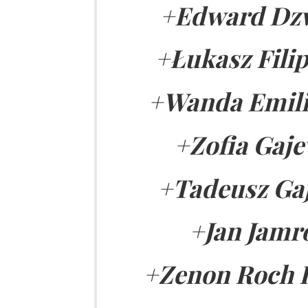
+Edward Dzw
+Łukasz Filip
+Wanda Emilia
+Zofia Gaje
+Tadeusz Gaj
+Jan Jamro
+Zenon Roch K