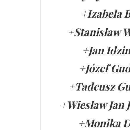
+Izabela B
+Stanisław W
+Jan Idzin
+Józef Gud
+Tadeusz Gu
+Wiesław Jan 
+
Monika D