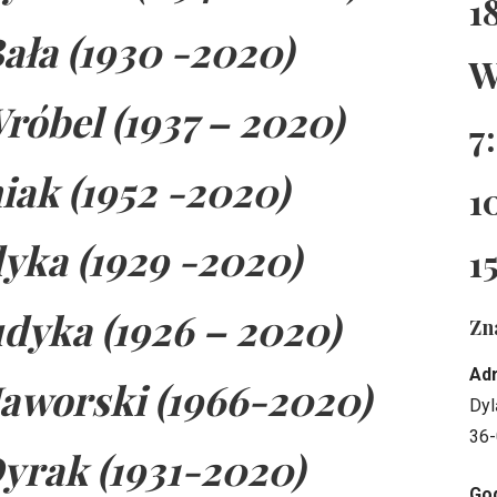
1
ała (1930 -2020)
W
róbel (1937 – 2020)
7
iak (1952 -2020)
1
yka (1929 -2020)
1
dyka (1926 – 2020)
Zn
Ad
Jaworski (1966-2020)
Dyl
36-
yrak (1931-2020)
God