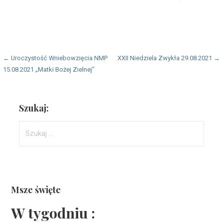
Nawigacja
← Uroczystość Wniebowzięcia NMP
XXII Niedziela Zwykła 29.08.2021 →
15.08.2021 „Matki Bożej Zielnej”
wpisu
Szukaj:
Szukaj:
Msze święte
W tygodniu :