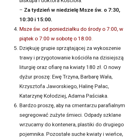
biskupa i doktora Kościoła.
–
Za tydzień w niedzielę Msze św. o 7:30,
10:30 i 15:00.
Msze św. od poniedziałku do środy o 7:00, w
piątek o 7:00 w sobotę o 18:00.
Dziękuję grupie sprzątającej za wykoszenie
trawy i przygotowanie kościóła na dzisiejszą
liturgię oraz ofiarę na kwiaty 180 zł. O nowy
dyżur proszę: Ewę Trzyna, Barbarę Wała,
Krzysztofa Jaworskiego, Halinę Pałac,
Katarzynę Kołodziej, Adama Paściaka.
Bardzo proszę, aby na cmentarzu parafialnym
segregować zużyte śmieci. Odpady szklane
wrzucamy do kontenera, plastiki do drugiego
pojemnika. Pozostałe suche kwiaty i wieńce,