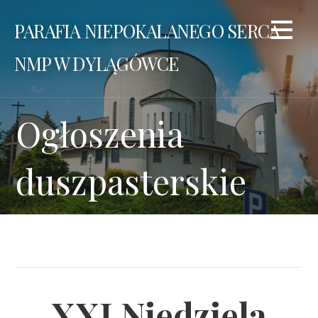
Przejdź
PARAFIA NIEPOKALANEGO SERCA
do
treści
NMP W DYLĄGÓWCE
Ogłoszenia
duszpasterskie
XXI Niedziela