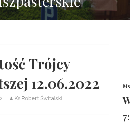
uszpasterskie
tość Trójcy
szej 12.06.2022
Ms
W
22
Ks.Robert Świtalski
7