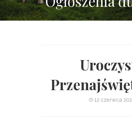
Ogłoszenia d
Uroczys
Przenajświęt
12 czerwca 20