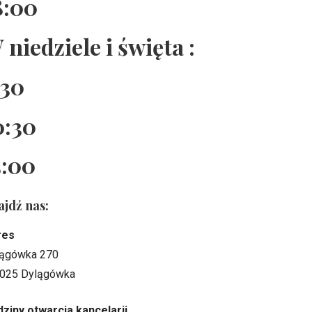
8:00
 niedziele i święta :
:30
0:30
5:00
ajdź nas:
res
ągówka 270
025 Dylągówka
ziny otwarcia kancelarii