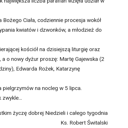
k największa liczba parafian wzięła udział w
a Bożego Ciała, codziennie procesja wokół
sypania kwiatów i dzwonków, a młodzież do
erającej kościół na dzisiejszą liturgię oraz
, a o nowy dyżur proszę: Martę Gajewska (2
odziny), Edwarda Rożek, Katarzynę
 pielgrzymów na nocleg w 5 lipca.
ak zwykle…
tkim życzę dobrej Niedzieli i całego tygodnia
Ks. Robert Świtalski