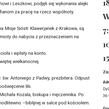
1
wi i Leszkowi, podjęli się wykonania alejki
fianom za pracę na rzecz wspólnoty.
W
.
7
na Misje Sióstr Klawerjanek z Krakowa, są
mioty do nabycia z przeznaczeniem na
1
cioła i wpłaty na konto.
1
więtej wielkanocnej.
Zn
. św. Antoniego z Padwy, prezbitera. Odpust
Ad
święcenie lilii.
Dyl
Michała Kozala, biskupa i męczennika. Po
36-
odlitewno –biblijnej w salce pod kościołem.
God