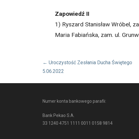
Zapowiedź II
1) Ryszard Stanisław Wróbel, za
Maria Fabiańska, zam. ul. Grunw
Nawigacja
← Uroczystość Zesłania Ducha Świętego
5.06.2022
wpisu
Numer konta bankowego parafii:
Bank Pekao S.A.
33 1240 4751 1111 0011 0158 9814