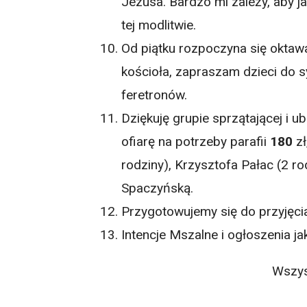
Jezusa. Bardzo mi zależy, aby ja
tej modlitwie.
Od piątku rozpoczyna się oktaw
kościoła, zapraszam dzieci do 
feretronów.
Dziękuję grupie sprzątającej i ubi
ofiarę na potrzeby parafii
180
zł
rodziny), Krzysztofa Pałac (2 r
Spaczyńską.
Przygotowujemy się do przyjęcia
Intencje Mszalne i ogłoszenia j
Wszys