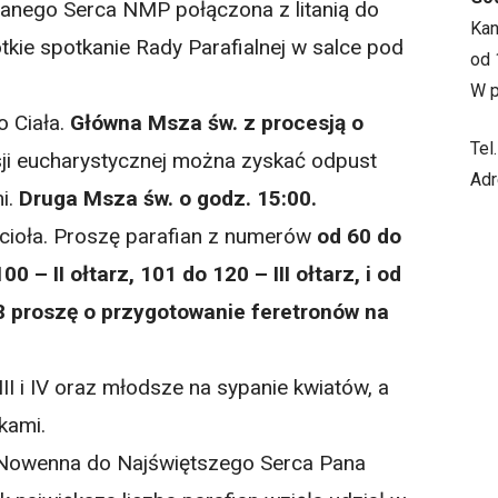
anego Serca NMP połączona z litanią do
Ka
kie spotkanie Rady Parafialnej w salce pod
od 
W p
 Ciała.
Główna Msza św. z procesją o
Tel
ji eucharystycznej można zyskać odpust
Adr
i.
Druga Msza św. o godz. 15:00.
ścioła. Proszę parafian z numerów
od 60 do
0 – II ołtarz, 101 do 120 – III ołtarz, i od
i 8 proszę o przygotowanie feretronów na
II i IV oraz młodsze na sypanie kwiatów, a
kami.
 Nowenna do Najświętszego Serca Pana