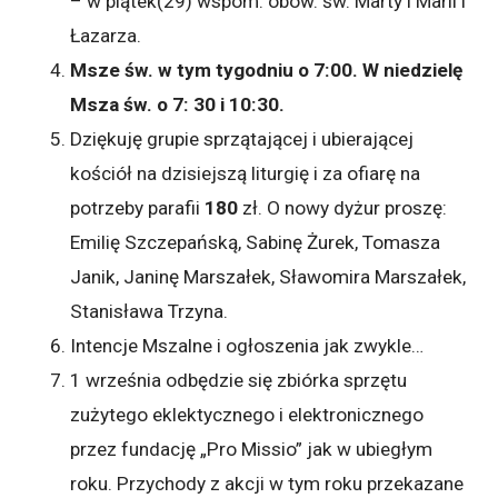
– w piątek(29) wspom. obow. św. Marty i Marii i
Łazarza.
Msze św. w tym tygodniu o 7:00. W niedzielę
Msza św. o 7: 30 i 10:30.
Dziękuję grupie sprzątającej i ubierającej
kościół na dzisiejszą liturgię i za ofiarę na
potrzeby parafii
180
zł. O nowy dyżur proszę:
Emilię Szczepańską, Sabinę Żurek, Tomasza
Janik, Janinę Marszałek, Sławomira Marszałek,
Stanisława Trzyna.
Intencje Mszalne i ogłoszenia jak zwykle…
1 września odbędzie się zbiórka sprzętu
zużytego eklektycznego i elektronicznego
przez fundację „Pro Missio” jak w ubiegłym
roku. Przychody z akcji w tym roku przekazane