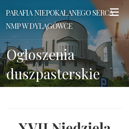
Przejdź
PARAFIA NIEPOKALANEGO SERCA
do
treści
NMP W DYLĄGÓWCE
Ogłoszenia
duszpasterskie
XVII Niedziela