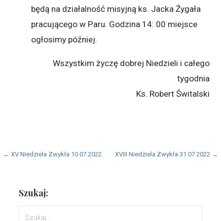
będą na działalność misyjną ks. Jacka Żygała
pracującego w Paru. Godzina 14: 00 miejsce
ogłosimy później.
Wszystkim życzę dobrej Niedzieli i całego
tygodnia
Ks. Robert Świtalski
Nawigacja
← XV Niedziela Zwykła 10.07.2022
XVIII Niedziela Zwykła 31.07.2022 →
wpisu
Szukaj:
Szukaj: