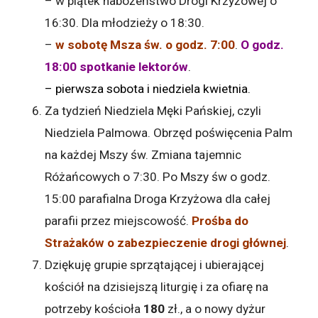
– w piątek nabożeństwo Drogi Krzyżowej o
16:30. Dla młodzieży o 18:30.
–
w sobotę Msza św. o godz. 7:00
.
O godz.
18:00 spotkanie lektorów
.
– pierwsza sobota i niedziela kwietnia.
Za tydzień Niedziela Męki Pańskiej, czyli
Niedziela Palmowa. Obrzęd poświęcenia Palm
na każdej Mszy św. Zmiana tajemnic
Różańcowych o 7:30. Po Mszy św o godz.
15:00 parafialna Droga Krzyżowa dla całej
parafii przez miejscowość.
Prośba do
Strażaków o zabezpieczenie drogi głównej
.
Dziękuję grupie sprzątającej i ubierającej
kościół na dzisiejszą liturgię i za ofiarę na
potrzeby kościoła
180
zł., a o nowy dyżur