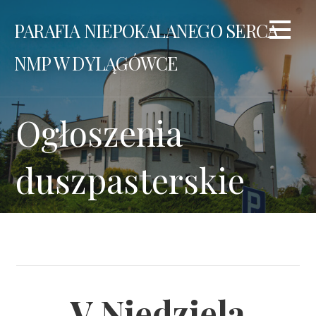
Przejdź
PARAFIA NIEPOKALANEGO SERCA
do
treści
NMP W DYLĄGÓWCE
Ogłoszenia
duszpasterskie
V Niedziela