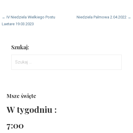
Nawigacja
← IV Niedziela Wielkiego Postu
Niedziela Palmowa 2.04.2022 →
Laetare 19.03.2023
wpisu
Szukaj:
Szukaj:
Msze święte
W tygodniu :
7:00