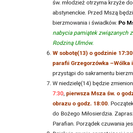
św. młodzież otrzyma krzyże do
abstynenckie. Przed Mszą będz
bierzmowania i świadków.
Po Ms
nabycia pamiątek związanych z
Rodziną Ulmów.
W sobotę(13) o godzinie 17:3
parafii Grzegorzówka –Wólka 
przystąpi do sakramentu bierz
W niedzielę(14) będzie zmieni
7:30
,
pierwsza Msza św. o godz
obrazu o godz. 18:00
.
Początek
do Bożego Miłosierdzia. Zapra
Parafian. Porządek czuwania jest