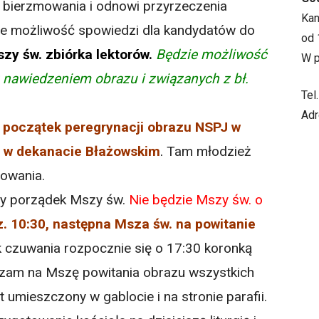
 bierzmowania i odnowi przyrzeczenia
Ka
ie możliwość spowiedzi dla kandydatów do
od 
zy św. zbiórka lektorów.
Będzie możliwość
W p
 nawiedzeniem obrazu i związanych z bł.
Tel
Adr
0 początek peregrynacji obrazu NSPJ w
i w dekanacie Błażowskim
.
Tam młodzież
mowania.
ony porządek Mszy św.
Nie będzie Mszy św. o
. 10:30, następna Msza św. na powitanie
 czuwania rozpocznie się o 17:30 koronką
szam na Mszę powitania obrazu wszystkich
 umieszczony w gablocie i na stronie parafii.