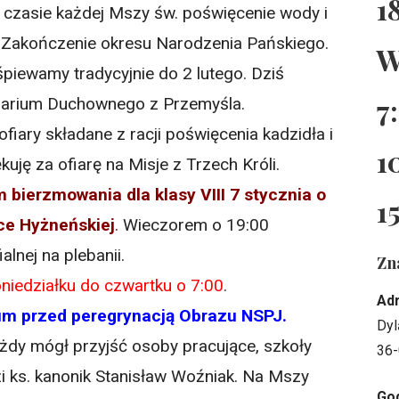
1
 czasie każdej Mszy św. poświęcenie wody i
 Zakończenie okresu Narodzenia Pańskiego.
W
śpiewamy tradycyjnie do 2 lutego. Dziś
7
inarium Duchownego z Przemyśla.
fiary składane z racji poświęcenia kadzidła i
1
kuję za ofiarę na Misje z Trzech Króli.
bierzmowania dla klasy VIII 7 stycznia o
1
ce Hyżneńskiej
.
Wieczorem o 19:00
lnej na plebanii.
Zn
niedziałku do czwartku o 7:00
.
Ad
uum przed peregrynacją Obrazu NSPJ.
Dyl
ażdy mógł przyjść osoby pracujące, szkoły
36-
 ks. kanonik Stanisław Woźniak. Na Mszy
God