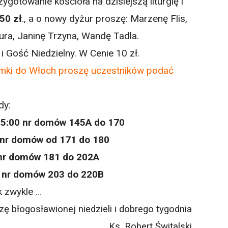
zygotowanie kościoła na dzisiejszą liturgię i
50 zł
., a o nowy dyżur proszę: Marzenę Flis,
ura, Janinę Trzyna, Wandę Tadla.
i Gość Niedzielny. W Cenie 10 zł.
ymki do Włoch proszę uczestników podać
dy:
 15:00 nr domów 145A do 170
0 nr domów od 171 do 180
 nr domów 181 do 202A
0 nr domów 203 do 220B
k zwykle …
ę błogosławionej niedzieli i dobrego tygodnia
Ks. Robert Świtalski