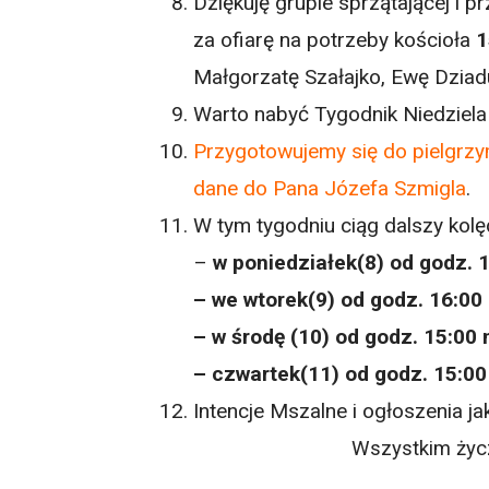
Dziękuję grupie sprzątającej i pr
za ofiarę na potrzeby kościoła
1
Małgorzatę Szałajko, Ewę Dziad
Warto nabyć Tygodnik Niedziela 
Przygotowujemy się do pielgrz
dane do Pana Józefa Szmigla
.
W tym tygodniu ciąg dalszy kolę
–
w poniedziałek(8) od godz.
– we wtorek(9) od godz. 16:0
– w środę (10) od godz. 15:00
– czwartek(11) od godz. 15:0
Intencje Mszalne i ogłoszenia ja
Wszystkim życz