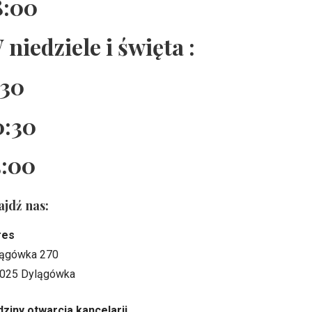
8:00
 niedziele i święta :
:30
0:30
5:00
ajdź nas:
res
ągówka 270
025 Dylągówka
ziny otwarcia kancelarii