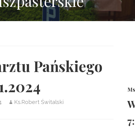
uszpasterskie
hrztu Pańskiego
1.2024
Ms
W
4
Ks.Robert Świtalski
7