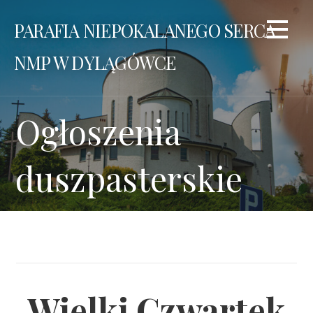
Przejdź
PARAFIA NIEPOKALANEGO SERCA
do
treści
NMP W DYLĄGÓWCE
Ogłoszenia
duszpasterskie
Wielki Czwartek