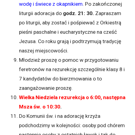
wodę i świece z okapnikiem
. Po zakończonej
liturgii adoracja do
godz. 21: 30.
Zapraszam
po liturgii, aby zostać i pośpiewać z Orkiestrą
pieśni paschalne i eucharystyczne na cześć
Jezusa. Co roku grają i podtrzymują tradycję
naszej miejscowości.
Młodzież proszę o pomoc w przygotowaniu
feretronów na rezurekcję szczególnie klasy 8 i
7 kandydatów do bierzmowania o to
zaangażowanie proszę.
Wielka Niedziela rezurekcja o 6:00, następna
Msza św. o 10:30
.
Do Komunii św. i na adorację krzyża
podchodzimy w kolejności: osoby pod chórem
następnie osoby z ostatnich ławek i tak do