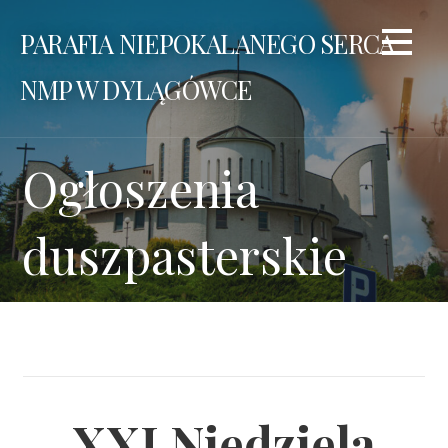
Przejdź
PARAFIA NIEPOKALANEGO SERCA
do
treści
NMP W DYLĄGÓWCE
Ogłoszenia
duszpasterskie
XXI Niedziela