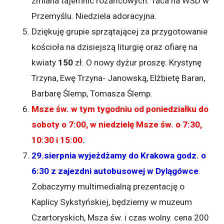
zmiana tajemnic różańcowych. Taca na WSD w
Przemyślu. Niedziela adoracyjna.
Dziękuję grupie sprzątającej za przygotowanie
kościoła na dzisiejszą liturgię oraz ofiarę na
kwiaty
150
zł. O nowy dyżur proszę: Krystynę
Trzyna, Ewę Trzyna- Janowską, Elżbietę Baran,
Barbarę Ślemp, Tomasza Ślemp.
Msze św. w tym tygodniu od poniedziałku do
soboty o 7:00, w niedzielę Msze św. o 7:30,
10:30 i 15:00
.
29.sierpnia
wyjeżdżamy do Krakowa godz.
o
6:30 z zajezdni autobusowej w Dylągówce
.
Zobaczymy multimedialną prezentację o
Kaplicy Sykstyńskiej, będziemy w muzeum
Czartoryskich, Msza św. i czas wolny. cena 200