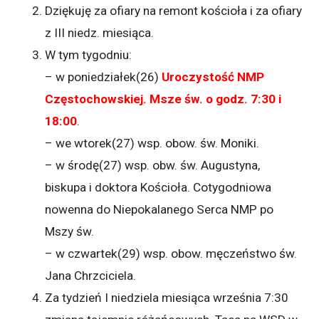
Dziękuję za ofiary na remont kościoła i za ofiary
z III niedz. miesiąca.
W tym tygodniu:
– w poniedziałek(26)
Uroczystość NMP
Częstochowskiej. Msze św. o godz. 7:30 i
18:00
.
– we wtorek(27) wsp. obow. św. Moniki.
– w środę(27) wsp. obw. św. Augustyna,
biskupa i doktora Kościoła. Cotygodniowa
nowenna do Niepokalanego Serca NMP po
Mszy św.
– w czwartek(29) wsp. obow. męczeństwo św.
Jana Chrzciciela.
Za tydzień I niedziela miesiąca września 7:30