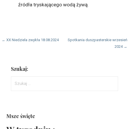
źródła tryskającego wodą żywą.
Nawigacja
← XX Niedziela zwykła 18.08.2024
Spotkania duszpasterskie wrzesień
2024 →
wpisu
Szukaj:
Szukaj:
Msze święte