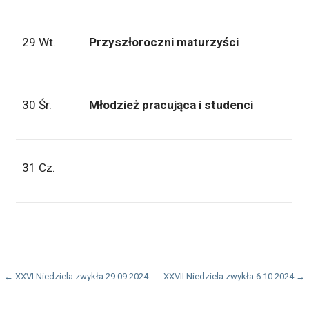
29 Wt.
Przyszłoroczni maturzyści
30 Śr.
Młodzież pracująca i studenci
31 Cz.
Nawigacja
← XXVI Niedziela zwykła 29.09.2024
XXVII Niedziela zwykła 6.10.2024 →
wpisu