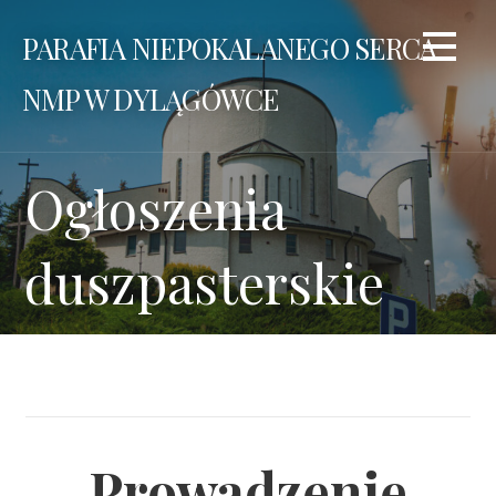
Przejdź
PARAFIA NIEPOKALANEGO SERCA
do
treści
NMP W DYLĄGÓWCE
Ogłoszenia
duszpasterskie
Prowadzenie