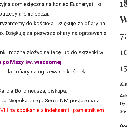
1
acyjna comiesięczna na koniec Eucharystii, o
trzeby archidiecezji.
W
ryzantemy do kościoła. Dziękuję za ofiary na
7
to. Dziękuję za pierwsze ofiary na ogrzewanie
1
ki, można złożyć na tacę lub do skrzynki w
 po Mszy św. wieczornej
.
1
cioła i ofiary na ogrzewanie kościoła.
Zn
Karola Boromeusza, biskupa
.
Ad
 do Niepokalanego Serca NM połączona z
Dyl
III na spotkanie z indeksami i pamiętnikiem
36-
God