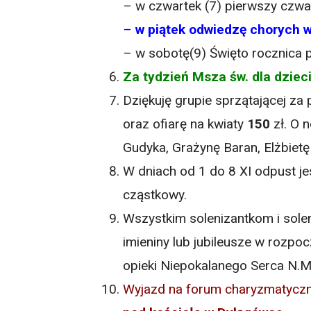
– w czwartek (7) pierwszy czwar
–
w piątek odwiedzę chorych 
– w sobotę(9) Święto rocznica p
Za tydzień Msza św. dla dzieci
Dziękuję grupie sprzątającej za 
oraz ofiarę na kwiaty
150
zł. O 
Gudyka, Grażynę Baran, Elżbietę
W dniach od 1 do 8 XI odpust je
cząstkowy.
Wszystkim solenizantkom i solen
imieniny lub jubileusze w rozpo
opieki Niepokalanego Serca N.M
Wyjazd na forum charyzmatyczn