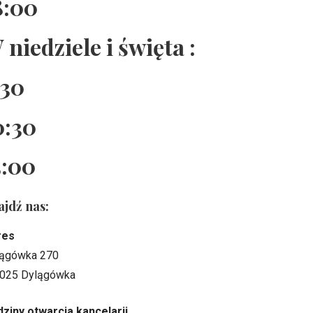
8:00
 niedziele i święta :
:30
0:30
5:00
ajdź nas:
res
ągówka 270
025 Dylągówka
ziny otwarcia kancelarii