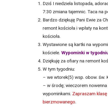
Dziś I niedziela listopada, ador
7:30 zmiana tajemnic. Taca na po
Bardzo dziękuję Pani Ewie za Ch
remont kościoła i wpłaty na kon
kościoła.
Wystawione są kartki na wypomin
kościele.
Wypominki w tygodniu
Dziękuję za ofiary na remont koś
W tym tygodniu:
– we wtorek(5) wsp. obow. św. 
– w środę; wieczorem nowenna
wypominkami.
Zapraszam klasę V
bierzmowanego
.