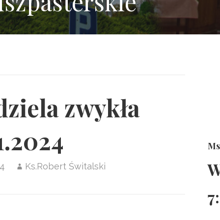
uszpasterskie
ziela zwykła
11.2024
Ms
W
24
Ks.Robert Świtalski
7