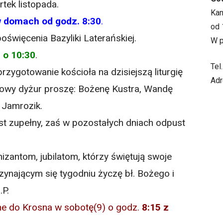
tek listopada.
Ka
w domach od godz. 8:30
.
od 
oświęcenia Bazyliki Laterańskiej.
W p
 o 10:30
.
Tel
przygotowanie kościoła na dzisiejszą liturgię
Adr
nowy dyżur proszę: Bożenę Kustra, Wandę
 Jamrozik.
st zupełny, zaś w pozostałych dniach odpust
izantom, jubilatom, którzy świętują swoje
czynającym się tygodniu życzę bł. Bożego i
.P.
e do Krosna w sobotę(9) o godz.
8:
15
z