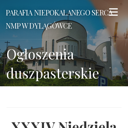
Przejdź
PARAFIA NIEPOKALANEGO SERCA
do
treści
NMP W DYLĄGÓWCE
Ogłoszenia
duszpasterskie
XXXIV Niedziela