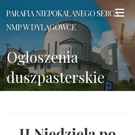
Przejdź
PARAFIA NIEPOKALANEGO SERCA
do
treści
NMP W DYLĄGÓWCE
Ogłoszenia
duszpasterskie
II Niedziela po