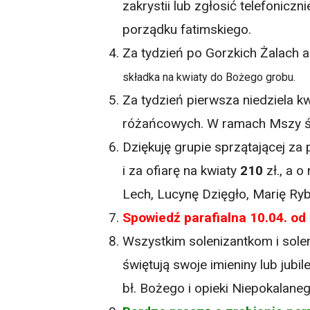
zakrystii lub zgłosić telefonic
porządku fatimskiego.
Za tydzień po Gorzkich Żalach 
składka na kwiaty do Bożego grobu.
Za tydzień pierwsza niedziela k
różańcowych. W ramach Mszy ś
Dziękuję grupie sprzątającej za 
i za ofiarę na kwiaty
210
zł., a 
Lech, Lucynę Dzięgło, Marię Ryb
Spowiedź parafialna 10.04. od 
Wszystkim solenizantkom i soleni
świętują swoje imieniny lub jub
bł. Bożego i opieki Niepokalane