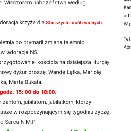
znie. Wieczorem nabożeństwa według
Ka
od 
adoracja krzyża dla
Starszych i osób wolnych
,
W p
Tel
wietnia po prymarii zmiana tajemnic
Adr
w. adoracja NS.
przygotowanie kościoła na dzisiejszą liturgię
o nowy dyżur proszę: Wandę Łątka, Mariolę
ka, Martę Bukała.
godz. 15: 00 do 18:00
.
zantom, jubilatom, jubilatkom, którzy
ileusze w rozpoczynającym się tygodniu życzę
go Serca N.M.P.