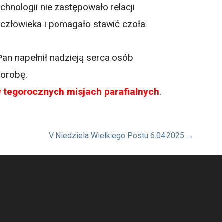
hnologii nie zastępowało relacji
człowieka i pomagało stawić czoła
n napełnił nadzieją serca osób
horobę.
 w tegorocznych misjach parafialnych
.
V Niedziela Wielkiego Postu 6.04.2025 →