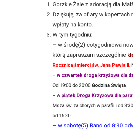
Gorzkie Żale z adoracją dla Ma
Dziękuję, za ofiary w kopertach
wpłaty na konto.
W tym tygodniu:
– w środę(2) cotygodniowa no
którą zapraszam szczególnie
kl
Rocznica śmierci św. Jana Pawła II
.
–
w czwartek droga krzyżowa dla dz
Od 19:00 do 20:00
Godzina Święta
.
–
w
piątek Droga Krzyżowa dla paraf
Msza św. za chorych w parafii i od 8
od 16:30.
–
w sobotę(5) Rano od 8:30 od