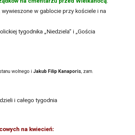
rządków na cmentarzu przed Wielkanocą
.
ą wywieszone w gablocie przy kościele i na
ickiej tygodnika „Niedziela” i „Gościa
stanu wolnego i
Jakub Filip Kanaporis
, zam.
zieli i całego tygodnia
ńcowych na kwiecień: