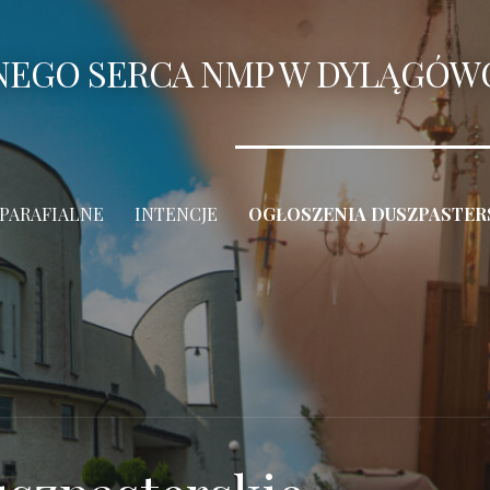
ANEGO SERCA NMP W DYLĄGÓW
 PARAFIALNE
INTENCJE
OGŁOSZENIA DUSZPASTER