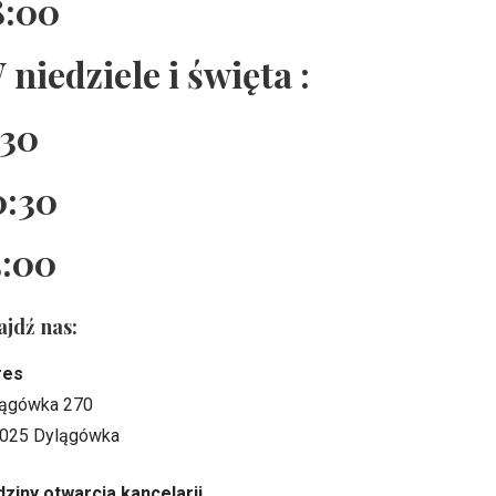
8:00
 niedziele i święta :
:30
0:30
5:00
ajdź nas:
res
ągówka 270
025 Dylągówka
ziny otwarcia kancelarii