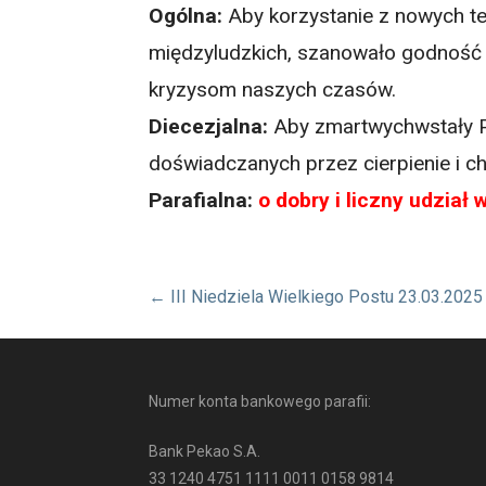
Ogólna:
Aby korzystanie z nowych tec
międzyludzkich, szanowało godność 
kryzysom naszych czasów.
Diecezjalna:
Aby zmartwychwstały Pa
doświadczanych przez cierpienie i c
Parafialna:
o dobry i liczny udział
Nawigacja
← III Niedziela Wielkiego Postu 23.03.2025
wpisu
Numer konta bankowego parafii:
Bank Pekao S.A.
33 1240 4751 1111 0011 0158 9814