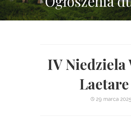
Ogłoszenia d
IV Niedziela
Laetare
29 marca 202