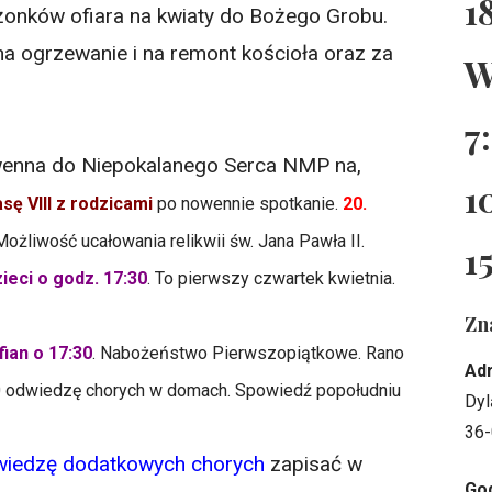
1
łżonków ofiara na kwiaty do Bożego Grobu.
 na ogrzewanie i na remont kościoła oraz za
W
7
wenna do Niepokalanego Serca NMP na,
1
asę VIII z rodzicami
po nowennie spotkanie.
20.
 Możliwość ucałowania relikwii św. Jana Pawła II.
1
ieci o godz. 17:30
. To pierwszy czwartek kwietnia.
Zn
ian o 17:30
. Nabożeństwo Pierwszopiątkowe. Rano
Ad
:30 odwiedzę chorych w domach. Spowiedź popołudniu
Dyl
36-
wiedzę dodatkowych chorych
zapisać w
God