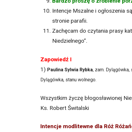
Bardzo proszę o zrobienie po
Intencje Mszalne i ogłoszenia s
stronie parafii.
Zachęcam do czytania prasy katol
Niedzielnego”.
Zapowiedź I
1)
Paulina Sylwia Rybka
, zam. Dylągówka, 
Dylągówka, stanu wolnego.
Wszystkim życzę błogosławionej Nied
Ks. Robert Świtalski
Intencje modlitewne dla Róż Róża