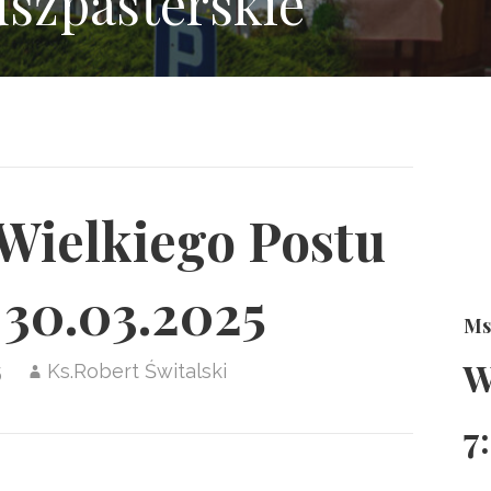
uszpasterskie
 Wielkiego Postu
 30.03.2025
Ms
W
5
Ks.Robert Świtalski
7