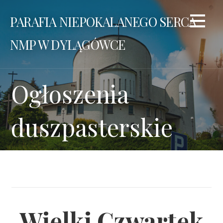
Przejdź
PARAFIA NIEPOKALANEGO SERCA
do
treści
NMP W DYLĄGÓWCE
Ogłoszenia
duszpasterskie
Wielki Czwartek