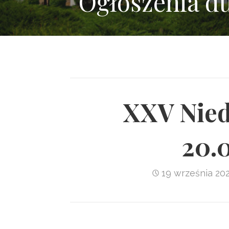
Ogłoszenia d
XXV Nied
20.
19 września 20