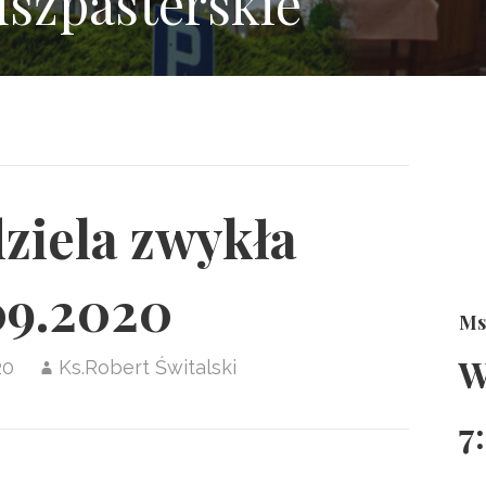
uszpasterskie
ziela zwykła
09.2020
Ms
W
20
Ks.Robert Świtalski
7