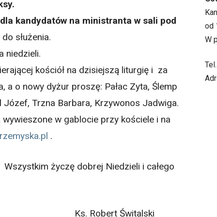
ksy.
Ka
dla kandydatów na ministranta w sali pod
od 
do służenia.
W p
niedzieli.
Tel
erającej kościół na dzisiejszą liturgię i za
Adr
, a o nowy dyżur proszę: Pałac Zyta, Ślemp
el Józef, Trzna Barbara, Krzywonos Jadwiga.
ą wywieszone w gablocie przy kościele i na
rzemyska.pl
.
brej Niedzieli i całego
t Świtalski