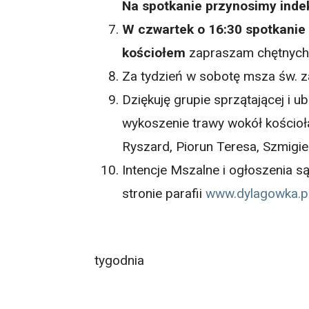
Na spotkanie przynosimy inde
W czwartek o 16:30 spotkanie 
kościołem
zapraszam chętnych 
Za tydzień w sobotę msza św. za 
Dziękuję grupie sprzątającej i ubi
wykoszenie trawy wokół kościoła
Ryszard, Piorun Teresa, Szmigi
Intencje Mszalne i ogłoszenia s
stronie parafii
www.dylagowka.p
Wszystkim życzę do
tygodnia
Ks. Rober