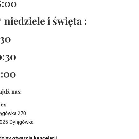
8:00
 niedziele i święta :
:30
0:30
5:00
ajdź nas:
res
ągówka 270
025 Dylągówka
ziny otwarcia kancelarii