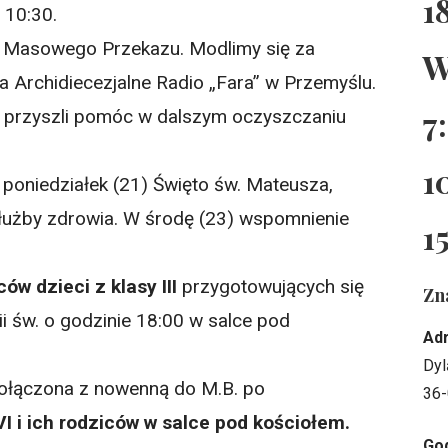
1
 10:30.
w Masowego Przekazu. Modlimy się za
W
 Archidiecezjalne Radio „Fara” w Przemyślu.
7
y przyszli pomóc w dalszym oczyszczaniu
1
oniedziałek (21) Święto św. Mateusza,
służby zdrowia. W środę (23) wspomnienie
1
ów dzieci z klasy III
przygotowujących się
Zn
i św. o godzinie 18:00 w salce pod
Ad
Dyl
ołączona z nowenną do M.B. po
36-
VI i ich rodziców w salce pod kościołem.
God