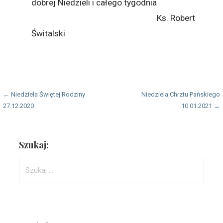
dobrej Niedzieli i całego tygodnia
Ks. Robert
Świtalski
Nawigacja
← Niedziela Świętej Rodziny
Niedziela Chrztu Pańskiego
27.12.2020
10.01.2021 →
wpisu
Szukaj:
Szukaj: