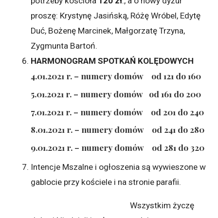
potrzeby kościoła
120 zł
., a o nowy dyżur
proszę: Krystynę Jasińską, Różę Wróbel, Edytę
Duć, Bożenę Marcinek, Małgorzatę Trzyna,
Zygmunta Bartoń.
HARMONOGRAM SPOTKAŃ KOLĘDOWYCH
4.01.2021 r. – numery domów
od 121 do 160
5.01.2021 r. – numery domów
od 161 do 200
7.01.2021 r. – numery domów
od 201 do 240
8.01.2021 r. – numery domów
od 241 do 280
9.01.2021 r. – numery domów
od 281 do 320
Intencje Mszalne i ogłoszenia są wywieszone w
gablocie przy kościele i na stronie parafii.
Wszystkim życzę