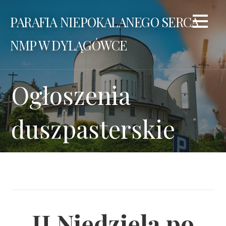
Przejdź
PARAFIA NIEPOKALANEGO SERCA
do
treści
NMP W DYLĄGÓWCE
Ogłoszenia
duszpasterskie
II Niedziela po