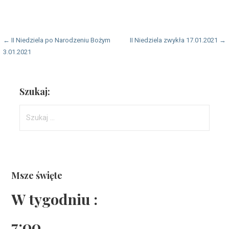
Nawigacja
← II Niedziela po Narodzeniu Bożym
II Niedziela zwykła 17.01.2021 →
3.01.2021
wpisu
Szukaj:
Szukaj:
Msze święte
W tygodniu :
7:00