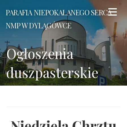
Przejdź
PARAFIA NIEPOKALANEGO SERCA
do
treści
NMP W DYLĄGÓWCE
Ogłoszenia
duszpasterskie
Niedziela Chrztu