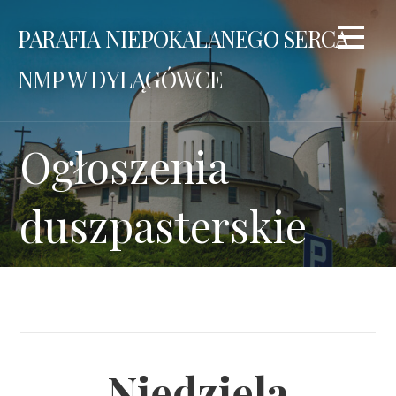
Przejdź
PARAFIA NIEPOKALANEGO SERCA
do
treści
NMP W DYLĄGÓWCE
Ogłoszenia
duszpasterskie
Niedziela