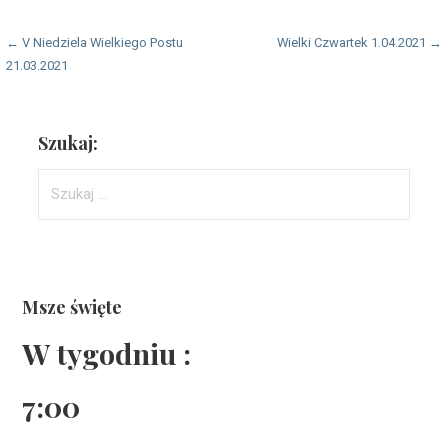
Nawigacja
← V Niedziela Wielkiego Postu
Wielki Czwartek 1.04.2021 →
21.03.2021
wpisu
Szukaj:
Szukaj:
Msze święte
W tygodniu :
7:00