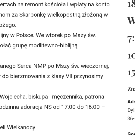
1
ertach na remont kościoła i wpłaty na konto.
dzinom za Skarbonkę wielkopostną złożoną w
W
Bożego.
7
ijny w Polsce. We wtorek po Mszy św.
ołać grupę modlitewno-biblijną.
1
anego Serca NMP po Mszy św. wieczornej,
1
do bierzmowania z klasy VII przynosimy
Zn
Wojciecha, biskupa i męczennika, patrona
Ad
odzinna adoracja NS od 17:00 do 18:00 –
Dyl
36-
eli Wielkanocy.
God