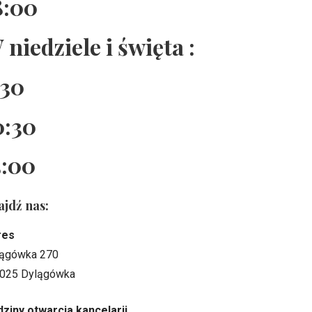
8:00
 niedziele i święta :
:30
0:30
5:00
ajdź nas:
res
ągówka 270
025 Dylągówka
ziny otwarcia kancelarii