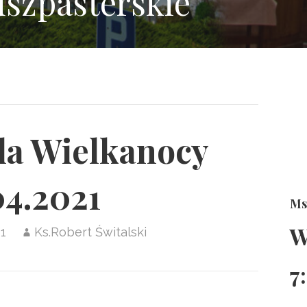
uszpasterskie
ela Wielkanocy
04.2021
Ms
W
21
Ks.Robert Świtalski
7