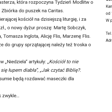
asterza, która rozpoczyna Tydzień Modlitw o
Ka
 Zbiórka do puszek na Caritas.
od 
erającej kościół na dzisiejszą liturgię, i za
W p
 zł., o nowy dyżur proszę: Martę Sobczyk,
Tel
 Tomasza Inglota, Alicję Flis, Marzenę Flis.
Adr
e do grupy sprzątającej należy też troska o
 „Niedziela” artykuły: „
Kościół to nie
 się łupem diabła”
,
„Jak czytać Biblię?.
 sumie będą rozdawać maseczki dla
ak zwykle…