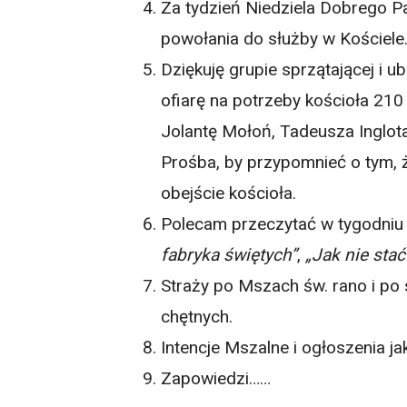
Za tydzień Niedziela Dobrego P
powołania do służby w Kościele.
Dziękuję grupie sprzątającej i ubi
ofiarę na potrzeby kościoła 210
Jolantę Mołoń, Tadeusza Inglota,
Prośba, by przypomnieć o tym, ż
obejście kościoła.
Polecam przeczytać w tygodniu w
fabryka świętych”
,
„Jak nie stać
Straży po Mszach św. rano i po
chętnych.
Intencje Mszalne i ogłoszenia j
Zapowiedzi……