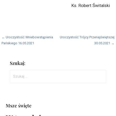
Ks. Robert Świtalski
Nawigacja
← Uroczystość Wniebowstąpienia
Uroczystość Trójcy Przenajświętszej
Pańskiego 16.05.2021
30.05.2021 →
wpisu
Szukaj:
Szukaj:
Msze święte