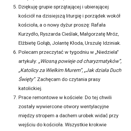
Dziękuję grupie sprzątającej i ubierającej
kościół na dzisiejszą liturgię i porządek wokół
kościoła, a o nowy dyżur proszę: Rafała
Kurzydło, Ryszarda Cieślak, Małgorzatę Mróz,
Elżbietę Gołąb, Jolantę Kłoda, Urszulę Idziniak.
Polecam przeczytać w tygodniu w „Niedziela”
artykuły:
„Wiosną powieje od charyzmatyków”,
„Katolicy za Wielkim Murem”, „Jak działa Duch
Święty”
. Zachęcam do czytania prasy
katolickiej.
Prace remontowe w kościele: Do tej chwili
zostały wywiercone otwory wentylacyjne
między stropem a dachem urobek widać przy
wejściu do kościoła. Wszystkie krokwie