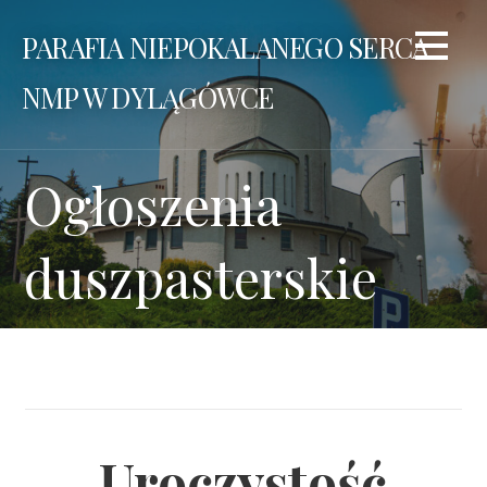
Przejdź
PARAFIA NIEPOKALANEGO SERCA
do
treści
NMP W DYLĄGÓWCE
Ogłoszenia
duszpasterskie
Uroczystość