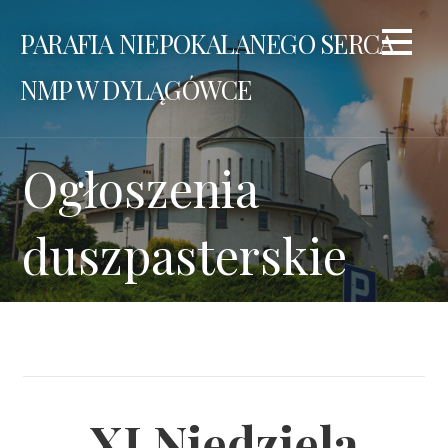
Przejdź
PARAFIA NIEPOKALANEGO SERCA
do
treści
NMP W DYLĄGÓWCE
Ogłoszenia
duszpasterskie
XI Niedziela