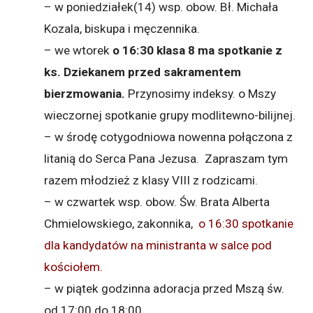
– w poniedziałek(14) wsp. obow. Bł. Michała
Kozala, biskupa i męczennika.
– we wtorek
o 16:30 klasa 8 ma spotkanie z
ks. Dziekanem przed sakramentem
bierzmowania.
Przynosimy indeksy. o Mszy
wieczornej spotkanie grupy modlitewno-bilijnej.
– w środę cotygodniowa nowenna połączona z
litanią do Serca Pana Jezusa. Zapraszam tym
razem młodzież z klasy VIII z rodzicami.
– w czwartek wsp. obow. Św. Brata Alberta
Chmielowskiego, zakonnika,
o 16:30 spotkanie
dla kandydatów na ministranta w salce pod
kościołem.
– w piątek godzinna adoracja przed Mszą św.
od 17:00 do 18:00.