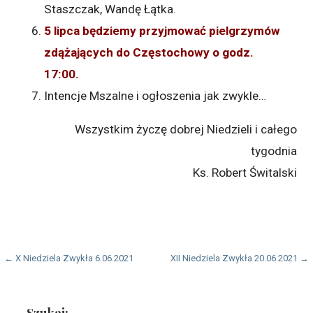
Staszczak, Wandę Łątka.
5 lipca będziemy przyjmować pielgrzymów
zdążających do Częstochowy o godz.
17:00.
Intencje Mszalne i ogłoszenia jak zwykle…
Wszystkim życzę dobrej Niedzieli i całego
tygodnia
Ks. Robert Świtalski
Nawigacja
← X Niedziela Zwykła 6.06.2021
XII Niedziela Zwykła 20.06.2021 →
wpisu
Szukaj: