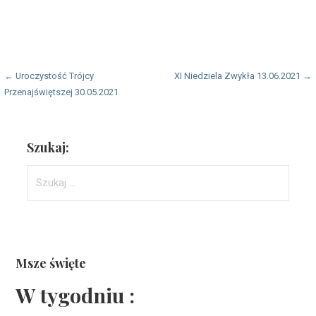
Nawigacja
← Uroczystość Trójcy
XI Niedziela Zwykła 13.06.2021 →
Przenajświętszej 30.05.2021
wpisu
Szukaj:
Szukaj:
Msze święte
W tygodniu :