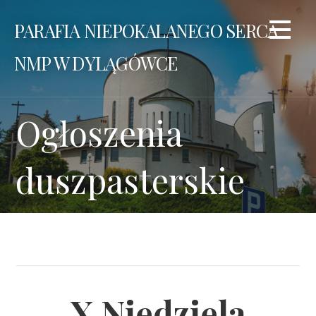
Przejdź
PARAFIA NIEPOKALANEGO SERCA
do
treści
NMP W DYLĄGÓWCE
Ogłoszenia
duszpasterskie
X Niedziela