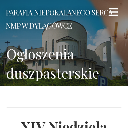
Przejdź
PARAFIA NIEPOKALANEGO SERCA
do
treści
NMP W DYLĄGÓWCE
Ogłoszenia
duszpasterskie
XIV Niedziela