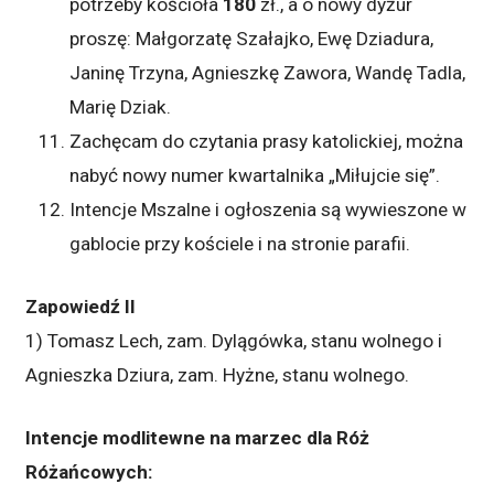
potrzeby kościoła
180
zł., a o nowy dyżur
proszę: Małgorzatę Szałajko, Ewę Dziadura,
Janinę Trzyna, Agnieszkę Zawora, Wandę Tadla,
Marię Dziak.
Zachęcam do czytania prasy katolickiej, można
nabyć nowy numer kwartalnika „Miłujcie się”.
Intencje Mszalne i ogłoszenia są wywieszone w
gablocie przy kościele i na stronie parafii.
Zapowiedź II
1) Tomasz Lech, zam. Dylągówka, stanu wolnego i
Agnieszka Dziura, zam. Hyżne, stanu wolnego.
Intencje modlitewne na marzec dla Róż
Różańcowych: