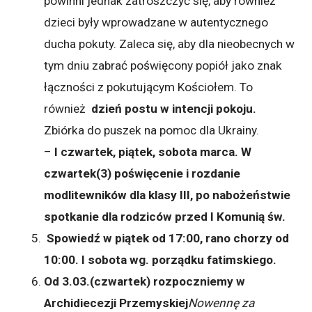
powinni jednak zatroszczyć się, aby również
dzieci były wprowadzane w autentycznego
ducha pokuty. Zaleca się, aby dla nieobecnych w
tym dniu zabrać poświęcony popiół jako znak
łączności z pokutującym Kościołem. To
również
dzień postu w intencji pokoju.
Zbiórka do puszek na pomoc dla Ukrainy.
–
I czwartek, piątek, sobota marca. W
czwartek(3) poświęcenie i rozdanie
modlitewników dla klasy III, po nabożeństwie
spotkanie dla rodziców przed I Komunią św.
Spowiedź w piątek od 17:00, rano chorzy od
10:00. I sobota wg. porządku fatimskiego.
Od 3.03.(czwartek) rozpoczniemy w
Archidiecezji Przemyskiej
Nowennę za