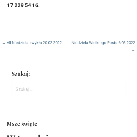
17 229 54 16.
Nawigacja
← VII Niedziela zwykła 20.02.2022
I Niedziela Wielkiego Postu 6.03.2022
→
wpisu
Szukaj:
Szukaj:
Msze święte