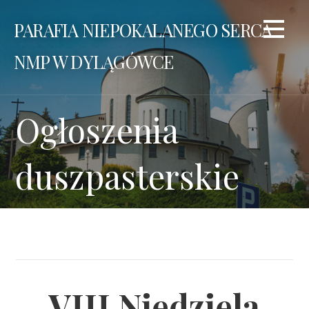
Przejdź
PARAFIA NIEPOKALANEGO SERCA
do
treści
NMP W DYLĄGÓWCE
Ogłoszenia
duszpasterskie
VIII Niedziela