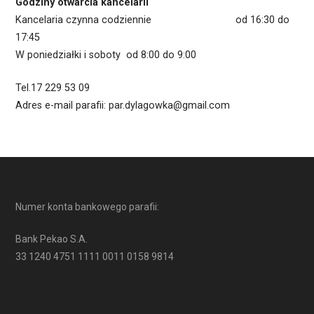
Godziny otwarcia kancelarii
Kancelaria czynna codziennie od 16:30 do
17:45
W poniedziałki i soboty od 8:00 do 9:00
Tel.17 229 53 09
Adres e-mail parafii: par.dylagowka@gmail.com
Numer konta bankowego parafii:
Bank Pekao S.A.
33 1240 4751 1111 0011 0158 9814