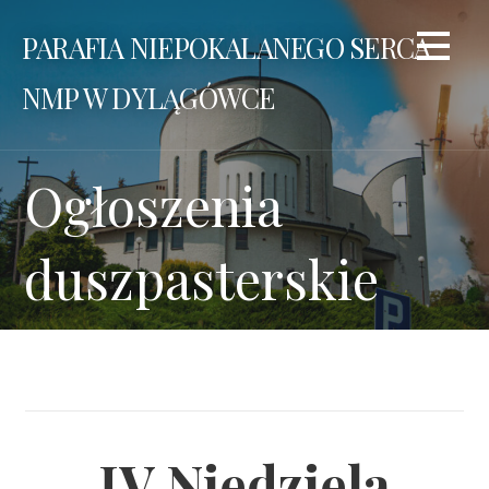
Przejdź
PARAFIA NIEPOKALANEGO SERCA
do
treści
NMP W DYLĄGÓWCE
Ogłoszenia
duszpasterskie
IV Niedziela