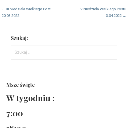
Nawigacja
← III Niedziela Wielkiego Postu
V Niedziela Wielkiego Postu
20.03.2022
3.04.2022 →
wpisu
Szukaj:
Szukaj:
Msze święte
W tygodniu :
7:00
18:00