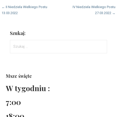
Nawigacja
← II Niedziela Wielkiego Postu
IV Niedziela Wielkiego Postu
13.03.2022
27.03.2022 →
wpisu
Szukaj:
Szukaj:
Msze święte
W tygodniu :
7:00
18:00