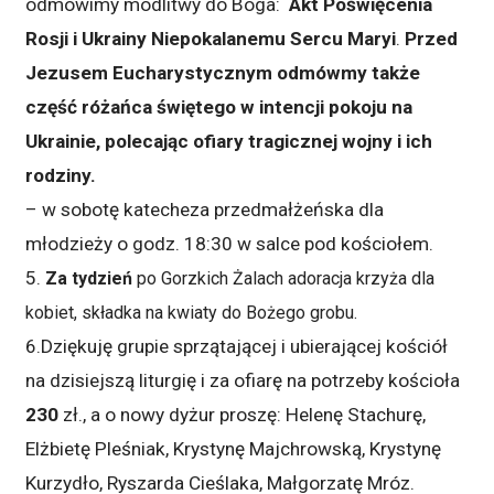
odmówimy modlitwy do Boga:
Akt Poświęcenia
Rosji i Ukrainy Niepokalanemu Sercu Maryi
.
Przed
Jezusem Eucharystycznym odmówmy także
część różańca świętego w intencji pokoju na
Ukrainie, polecając ofiary tragicznej wojny i ich
rodziny.
– w sobotę katecheza przedmałżeńska dla
młodzieży o godz. 18:30 w salce pod kościołem.
5.
Za tydzień
po Gorzkich Żalach adoracja krzyża dla
kobiet, składka na kwiaty do Bożego grobu.
6.Dziękuję grupie sprzątającej i ubierającej kościół
na dzisiejszą liturgię i za ofiarę na potrzeby kościoła
230
zł., a o nowy dyżur proszę: Helenę Stachurę,
Elżbietę Pleśniak, Krystynę Majchrowską, Krystynę
Kurzydło, Ryszarda Cieślaka, Małgorzatę Mróz.