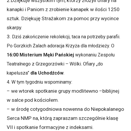
2.Dziękuje wszystkim tym, którzy złożyli ofiary na
kanapki i Paniom z zrobienie kanapek w ilości 1250
sztuk. Dziękuję Strażakom za pomoc przy wycince
skarpy.
3.
Dziś zakończenie rekolekcji, taca na potrzeby parafii.
Po Gorzkich Żalach adoracja Krzyża dla młodzieży. O
16:00 Misterium Męki Pańskiej
wykonaniu Zespołu
Teatralnego z Grzegorzówki – Wólki. Ofiary „do
kapelusza”
dla Uchodźców
.
4.
W tym tygodniu wspominamy:
– we wtorek spotkanie grupy modlitewno –biblijnej
w salce pod kościołem.
– w środę cotygodniowa nowenna do Niepokalanego
Serca NMP na, którą zapraszam szczególnie klasę
VII i spotkanie formacyjne z indeksami.