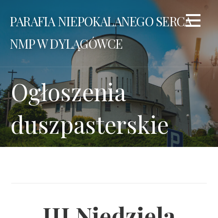
Przejdź
PARAFIA NIEPOKALANEGO SERCA
do
treści
NMP W DYLĄGÓWCE
Ogłoszenia
duszpasterskie
III Niedziela