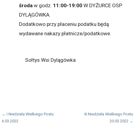
środa
w godz.
11:00-19:00
W DYŻURCE OSP
DYLĄGÓWKA.
Dodatkowo przy płaceniu podatku będą
wydawane nakazy płatnicze/podatkowe.
Sołtys Wsi Dylągówka
Nawigacja
← I Niedziela Wielkiego Postu
III Niedziela Wielkiego Postu
6.03.2022
20.03.2022 →
wpisu