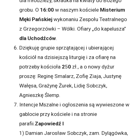
dla młodzieży, składka na kwiaty do Bożego
grobu. O
16:00
w naszym kościele
Misterium
Męki Pańskiej
wykonaniu Zespołu Teatralnego
z Grzegorzówki – Wólki. Ofiary „do kapelusza”
dla Uchodźców
.
Dziękuję grupie sprzątającej i ubierającej
kościół na dzisiejszą liturgię i za ofiarę na
potrzeby kościoła
2
5
0
zł., a o nowy dyżur
proszę: Reginę Smalarz, Zofię Ziaja, Justynę
Wałęsa, Grażynę Żurek, Lidię Sobczyk,
Agnieszkę Ślemp.
Intencje Mszalne i ogłoszenia są wywieszone w
gablocie przy kościele i na stronie
parafii.
Zapowiedź I
1) Damian Jarosław Sobczyk, zam. Dylągówka,