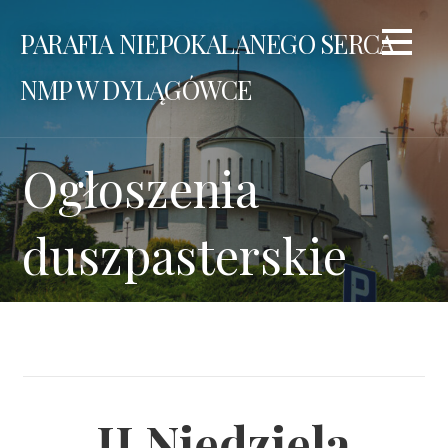
Przejdź
PARAFIA NIEPOKALANEGO SERCA
do
treści
NMP W DYLĄGÓWCE
Ogłoszenia
duszpasterskie
II Niedziela