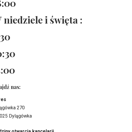
8:00
 niedziele i święta :
:30
0:30
5:00
ajdź nas:
res
ągówka 270
025 Dylągówka
ziny otwarcia kancelarii