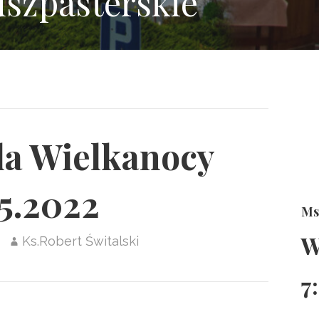
uszpasterskie
la Wielkanocy
5.2022
Ms
W
Ks.Robert Świtalski
7