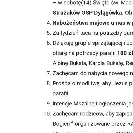
– w sobotę(14) Święto św. Maci
Strażaków OSP Dylągówka. O
Nabożeństwa majowe u nas w p
Za tydzień taca na potrzeby para
Dziękuję grupie sprzątającej i ubi
ofiarę na potrzeby parafii
180 z
Albinę Bukała, Karola Bukałę, R
Zachęcam do nabycia nowego nu
Prośba o modlitwę, aby Jezus p
parafii.
Intencje Mszalne i ogłoszenia j
Zachęcam rodziców, aby zapisali
Bogiem” organizowane przez R