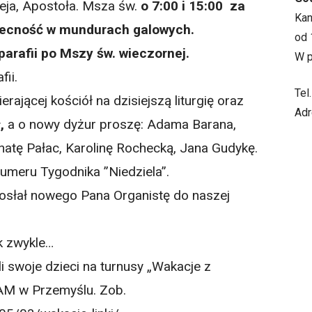
eja, Apostoła. Msza św.
o 7:00 i 15:00
za
Ka
becność w mundurach galowych.
od 
arafii po Mszy św. wieczornej.
W p
fii.
Tel
erającej kościół na dzisiejszą liturgię oraz
Adr
ł,
a o nowy dyżur proszę: Adama Barana,
enatę Pałac, Karolinę Rochecką, Jana Gudykę.
meru Tygodnika ”Niedziela”.
osłał nowego Pana Organistę do naszej
ak zwykle…
 swoje dzieci na turnusy „Wakacje z
AM w Przemyślu. Zob.