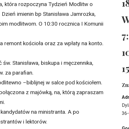
1
a, która rozpoczyna Tydzień Modlitw o
. Dzień imienin bp Stanisława Jamrozka,
W
im modlitwom. O 10:30 rocznica I Komunii
7
na remont kościoła oraz za wpłaty na konto.
1
 św. Stanisława, biskupa i męczennika,
1
. za parafian.
litewno –biblijnej w salce pod kościołem.
Zn
ołączona z majówką, na, którą zapraszam
Ad
mi.
Dyl
 kandydatów na ministranta. A po
36-
strantów i lektorów.
God