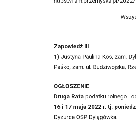
https://ram.przemyska.pl/2022/
Wszys
Zapowiedź III
1) Justyna Paulina Kos, zam. D
Paśko, zam. ul. Budziwojska, Rz
OGŁOSZENIE
Druga Rata
podatku rolnego i o
16 i 17 maja 2022 r. tj. poniedz
Dyżurce OSP Dylągówka.