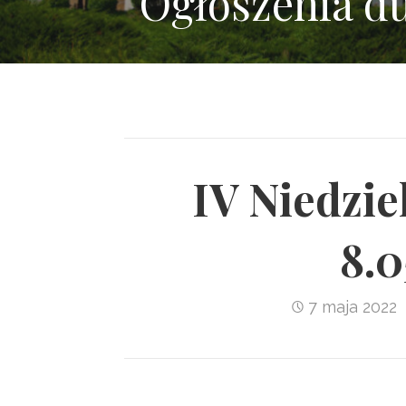
Ogłoszenia d
IV Niedzie
8.0
7 maja 2022