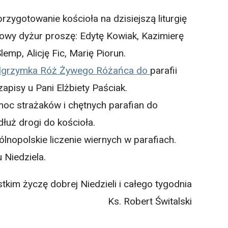
przygotowanie kościoła na dzisiejszą liturgię
nowy dyżur proszę: Edytę Kowiak, Kazimierę
emp, Alicję Fic, Marię Piorun.
elgrzymka Róż Żywego Różańca do
parafii
zapisy u Pani Elżbiety Paściak.
oc strażaków i chętnych parafian do
dłuż drogi do kościoła.
lnopolskie liczenie wiernych w parafiach.
 Niedziela.
tkim życzę dobrej Niedzieli i całego tygodnia
Ks. Robert Świtalski