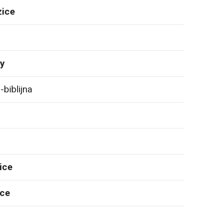
zice
ny
biblijna
zice
ice