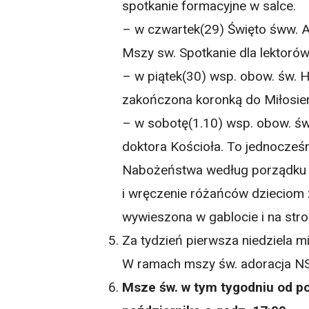
spotkanie formacyjne w salce.
– w czwartek(29) Święto śww. Ar
Mszy sw. Spotkanie dla lektorów
– w piątek(30) wsp. obow. św. H
zakończona koronką do Miłosie
– w sobotę(1.10) wsp. obow. św.
doktora Kościoła. To jednocześn
Nabożeństwa według porządku f
i wręczenie różańców dzieciom z
wywieszona w gablocie i na stron
Za tydzień pierwsza niedziela m
W ramach mszy św. adoracja NS
Msze św. w tym tygodniu od po