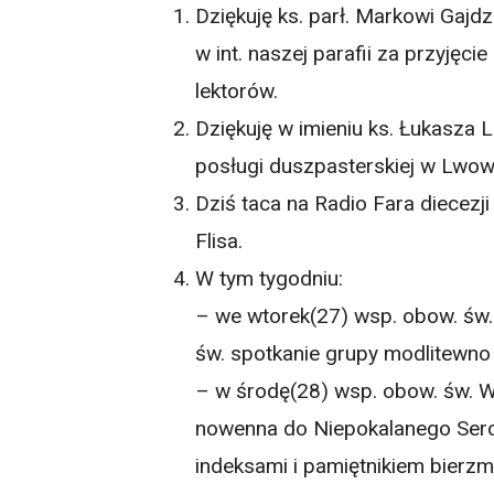
Dziękuję ks. parł. Markowi Gajd
w int. naszej parafii za przyjęc
lektorów.
Dziękuję w imieniu ks. Łukasza 
posługi duszpasterskiej w Lwow
Dziś taca na Radio Fara diecezj
Flisa.
W tym tygodniu:
– we wtorek(27) wsp. obow. św.
św. spotkanie grupy modlitewno 
– w środę(28) wsp. obow. św. 
nowenna do Niepokalanego Serc
indeksami i pamiętnikiem bierz