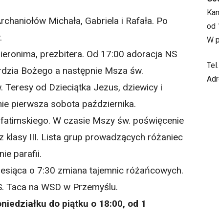
Ka
chaniołów Michała, Gabriela i Rafała. Po
od 
.
W p
ieronima, prezbitera. Od 17:00 adoracja NS
Tel
rdzia Bożego a następnie Msza św.
Adr
 Teresy od Dzieciątka Jezus, dziewicy i
ie pierwsza sobota października.
atimskiego. W czasie Mszy św. poświęcenie
 klasy III. Lista grup prowadzących różaniec
ie parafii.
iesiąca o 7:30 zmiana tajemnic różańcowych.
. Taca na WSD w Przemyślu.
niedziałku do piątku o 18:00, od 1