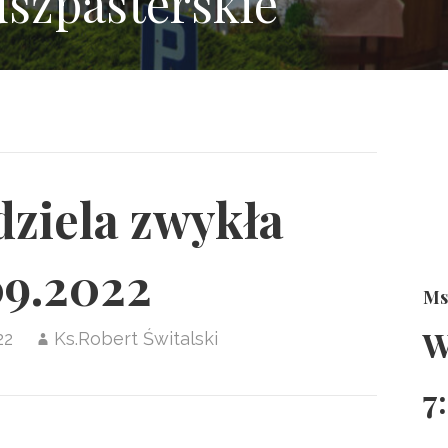
uszpasterskie
ziela zwykła
09.2022
Ms
W
22
Ks.Robert Świtalski
7