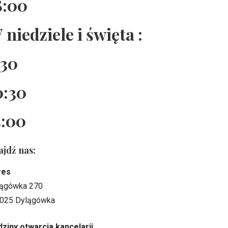
8:00
 niedziele i święta :
:30
0:30
5:00
ajdź nas:
res
ągówka 270
025 Dylągówka
ziny otwarcia kancelarii