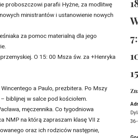
1
zie proboszczowi parafii Hyżne, za modlitwę
ie nowych ministrantów i ustanowienie nowych
W
7
Leśniaka za pomoc materialną dla jego
ie.
1
i przemyskiej. O 15: 00 Msza św. za +Henryka
1
 Wincentego a Paulo, prezbitera. Po Mszy
Zn
– biblijnej w salce pod kościołem.
Ad
Wacława, męczennika. Co tygodniowa
Dyl
a NMP na którą zapraszam klasę VII z
36-
mowanego oraz ich rodziców następnie,
God