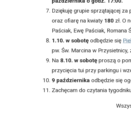
października o godz. 17:00.
Dziękuję grupie sprzątającej za 
oraz ofiarę na kwiaty
180
zł. O 
Paściak, Ewę Paściak, Romana Śl
1.10. w sobotę
odbędzie się
Pi
pw. Św. Marcina w Przysietnicy, 
Na
8.10. w sobotę
proszą o pom
przycięcia tui przy parkingu i wz
9 października
odbędzie się ogó
Zachęcam do czytania tygodniku
Wszys