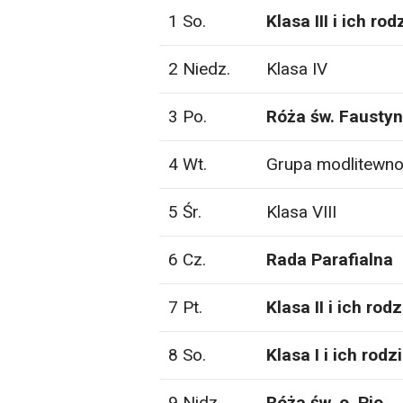
1 So.
Klasa III i ich rod
2 Niedz.
Klasa IV
3 Po.
Róża św. Fausty
4 Wt.
Grupa modlitewno-
5 Śr.
Klasa VIII
6 Cz.
Rada Parafialna
7 Pt.
Klasa II i ich rod
8 So.
Klasa I i ich rodz
9 Nidz.
Róża św. o. Pio