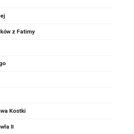
ej
zków z Fatimy
go
awa Kostki
wła II