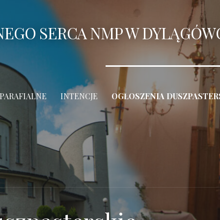
ANEGO SERCA NMP W DYLĄGÓW
 PARAFIALNE
INTENCJE
OGŁOSZENIA DUSZPASTER