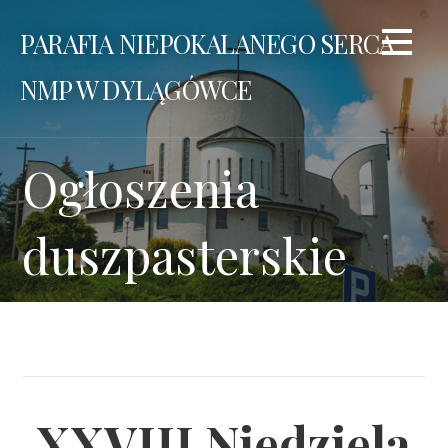
Przejdź
PARAFIA NIEPOKALANEGO SERCA
do
treści
NMP W DYLĄGÓWCE
Ogłoszenia
duszpasterskie
XXVIII Niedziela