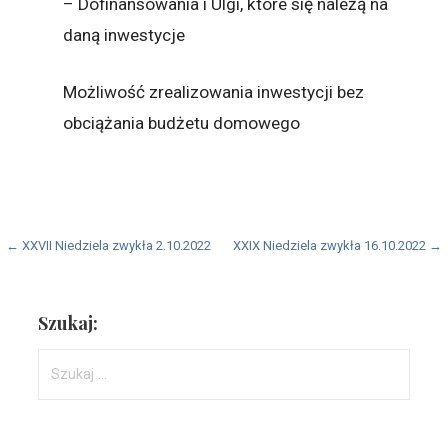
– Dofinansowania i Ulgi, które się należą na
daną inwestycje
Możliwość zrealizowania inwestycji bez
obciążania budżetu domowego
Nawigacja
← XXVII Niedziela zwykła 2.10.2022
XXIX Niedziela zwykła 16.10.2022 →
wpisu
Szukaj:
Szukaj: