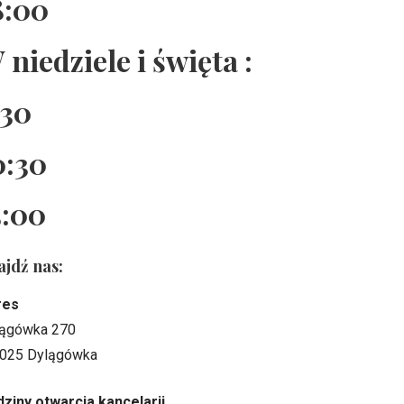
8:00
 niedziele i święta :
:30
0:30
5:00
ajdź nas:
res
ągówka 270
025 Dylągówka
ziny otwarcia kancelarii