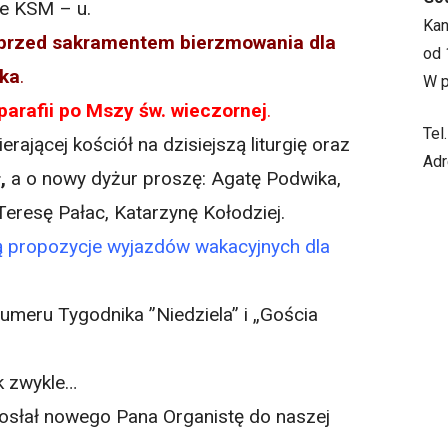
ie KSM – u.
Ka
 przed sakramentem bierzmowania dla
od 
wka
.
W p
arafii po Mszy św. wieczornej
.
Tel
erającej kościół na dzisiejszą liturgię oraz
Adr
ł,
a o nowy dyżur proszę: Agatę Podwika,
eresę Pałac, Katarzynę Kołodziej.
 są propozycje wyjazdów wakacyjnych dla
meru Tygodnika ”Niedziela” i „Gościa
ak zwykle…
osłał nowego Pana Organistę do naszej