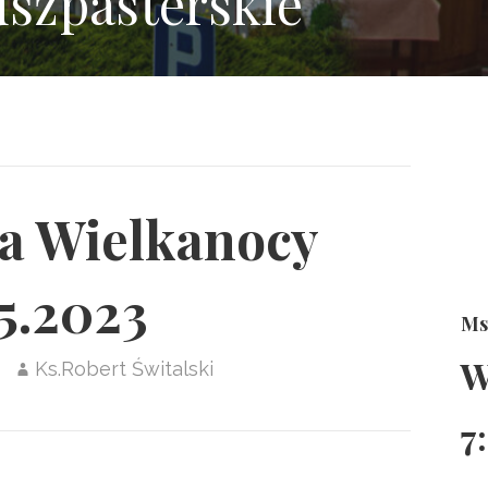
uszpasterskie
la Wielkanocy
5.2023
Ms
W
Ks.Robert Świtalski
7