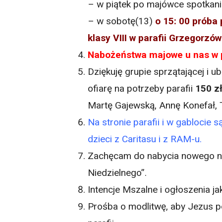
– w piątek po majówce spotkan
– w sobotę(13)
o 15: 00 próba
klasy VIII w parafii Grzegorzó
Nabożeństwa majowe u nas w p
Dziękuję grupie sprzątającej i ubi
ofiarę na potrzeby parafii
150 z
Martę Gajewską, Annę Konefał, T
Na stronie parafii i w gablocie
dzieci z Caritasu i z RAM-u.
Zachęcam do nabycia nowego nu
Niedzielnego”.
Intencje Mszalne i ogłoszenia j
Prośba o modlitwę, aby Jezus p