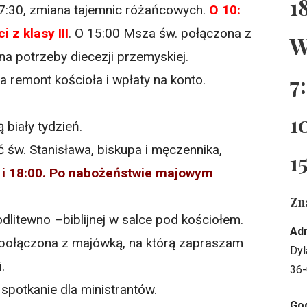
1
 7:30, zmiana tajemnic różańcowych.
O 10:
 z klasy III
. O 15:00 Msza św. połączona z
W
 potrzeby diecezji przemyskiej.
7
a remont kościoła i wpłaty na konto.
1
 biały tydzień.
 św. Stanisława, biskupa i męczennika,
1
 i 18:00. Po nabożeństwie majowym
Zn
litewno –biblijnej w salce pod kościołem.
Ad
połączona z majówką, na którą zapraszam
Dyl
.
36-
spotkanie dla ministrantów.
God