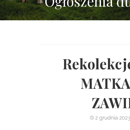
Ogłoszenia d
Rekolekcje
MATKA
ZAWI
2 grudnia 202