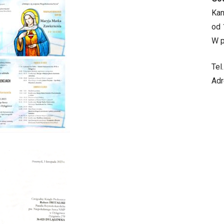
Ka
od 
W p
Tel
Adr