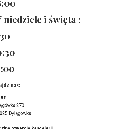
8:00
 niedziele i święta :
:30
0:30
5:00
ajdź nas:
res
ągówka 270
025 Dylągówka
ziny otwarcia kancelarii