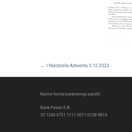
Nawigacja
← I Niedziela Adwentu 3.12.2023
wpisu
Numer konta bankowego parafii:
Bank Pekao S.A.
33 1240 4751 1111 0011 0158 9814