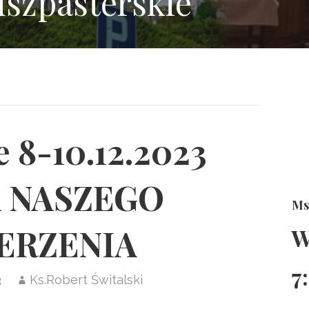
uszpasterskie
 8-10.12.2023
 NASZEGO
Ms
ERZENIA
W
7
3
Ks.Robert Świtalski