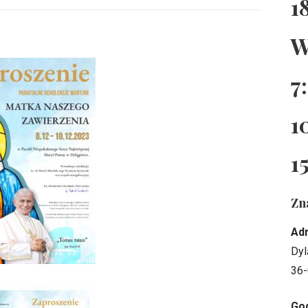
1
W
7
1
1
Zn
Ad
Dyl
36-
God