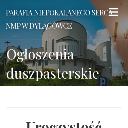
Przejdź
PARAFIA NIEPOKALANEGO SERCA
do
treści
NMP W DYLĄGÓWCE
Ogłoszenia
duszpasterskie
Uroczystość