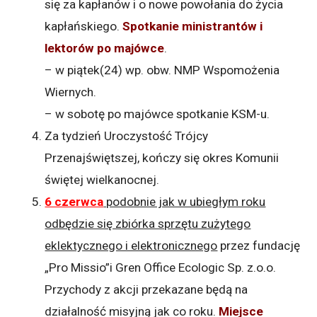
się za kapłanów i o nowe powołania do życia
kapłańskiego.
Spotkanie ministrantów i
lektorów po majówce
.
– w piątek(24) wp. obw. NMP Wspomożenia
Wiernych.
– w sobotę po majówce spotkanie KSM-u.
Za tydzień Uroczystość Trójcy
Przenajświętszej, kończy się okres Komunii
świętej wielkanocnej.
6 czerwca
podobnie jak w ubiegłym roku
odbędzie się zbiórka sprzętu zużytego
eklektycznego i elektronicznego
przez fundację
„Pro Missio”i Gren Office Ecologic Sp. z.o.o.
Przychody z akcji przekazane będą na
działalność misyjną jak co roku.
Miejsce