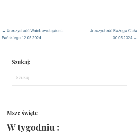
Nawigacja
← Uroczystość Wniebowstąpienia
Uroczystość Bożego Ciała
Pańskiego 12.05.2024
30.05.2024 →
wpisu
Szukaj:
Szukaj:
Msze święte
W tygodniu :