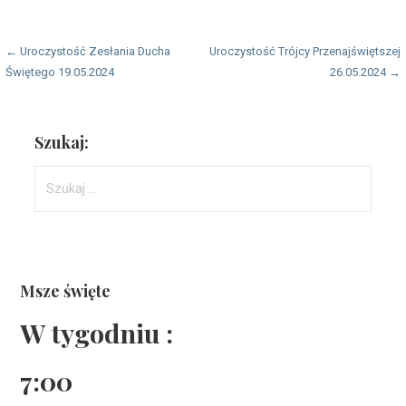
Nawigacja
← Uroczystość Zesłania Ducha
Uroczystość Trójcy Przenajświętszej
Świętego 19.05.2024
26.05.2024 →
wpisu
Szukaj:
Szukaj:
Msze święte
W tygodniu :
7:00