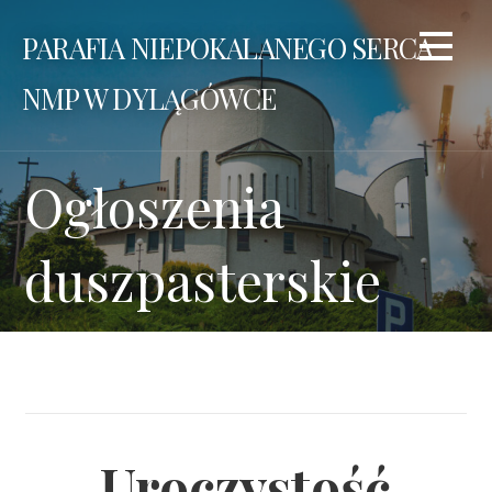
Przejdź
PARAFIA NIEPOKALANEGO SERCA
do
treści
NMP W DYLĄGÓWCE
Ogłoszenia
duszpasterskie
Uroczystość