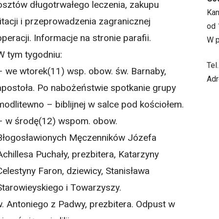
kosztów długotrwałego leczenia, zakupu
Ka
itacji i przeprowadzenia zagranicznej
od 
operacji. Informacje na stronie parafii.
W p
W tym tygodniu:
Tel
– we wtorek(11) wsp. obow. św. Barnaby,
Adr
apostoła. Po nabożeństwie spotkanie grupy
modlitewno – biblijnej w salce pod kościołem.
– w środę(12) wspom. obow.
Błogosławionych Męczenników Józefa
Achillesa Puchały, prezbitera, Katarzyny
Celestyny Faron, dziewicy, Stanisława
Starowieyskiego i Towarzyszy.
. Antoniego z Padwy, prezbitera. Odpust w