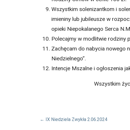
Wszystkim solenizantkom i solen
imieniny lub jubileusze w rozpo
opieki Niepokalanego Serca N.M
Polecajmy w modlitwie rodziny 
Zachęcam do nabycia nowego nu
Niedzielnego”.
Intencje Mszalne i ogłoszenia j
Wszystkim życz
Nawigacja
← IX Niedziela Zwykła 2.06.2024