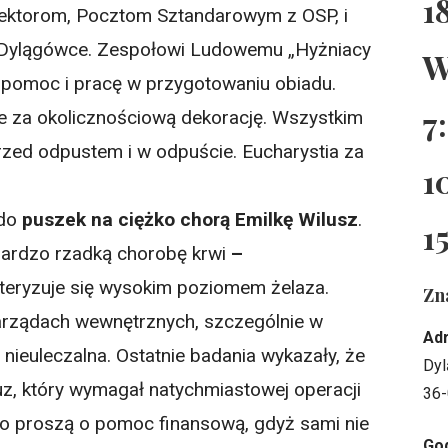
1
 lektorom, Pocztom Sztandarowym z OSP, i
 Dylągówce. Zespołowi Ludowemu „Hyżniacy
W
za pomoc i pracę w przygotowaniu obiadu.
7
ze za okolicznościową dekorację. Wszystkim
rzed odpustem i w odpuście. Eucharystia za
1
 do
puszek na ciężko chorą Emilkę Wilusz
.
1
ardzo rzadką chorobę krwi
–
kteryzuje się wysokim poziomem żelaza.
Zn
rządach wewnętrznych, szczególnie w
Ad
i nieuleczalna. Ostatnie badania wykazały, że
Dyl
guz, który wymagał natychmiastowej operacji
36-
dzo proszą o pomoc finansową, gdyż sami nie
God