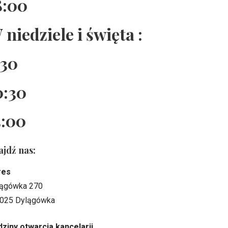
8:00
 niedziele i święta :
:30
0:30
5:00
ajdź nas:
res
ągówka 270
025 Dylągówka
ziny otwarcia kancelarii