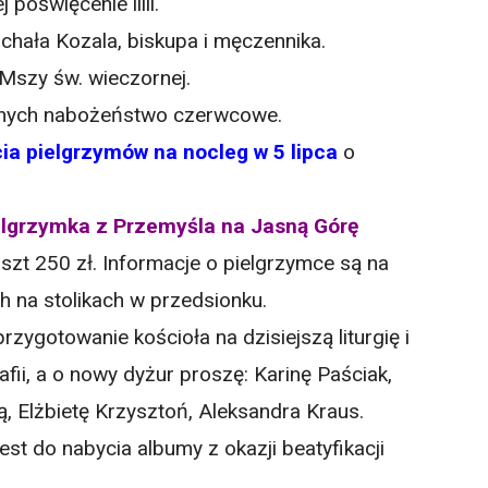
poświęcenie lilii.
ichała Kozala, biskupa i męczennika.
Mszy św. wieczornej.
rnych nabożeństwo czerwcowe.
ia pielgrzymów na nocleg w 5 lipca
o
ielgrzymka z Przemyśla na Jasną Górę
szt 250 zł. Informacje o pielgrzymce są na
h na stolikach w przedsionku.
rzygotowanie kościoła na dzisiejszą liturgię i
afii, a o nowy dyżur proszę: Karinę Paściak,
ą, Elżbietę Krzysztoń, Aleksandra Kraus.
est do nabycia albumy z okazji beatyfikacji