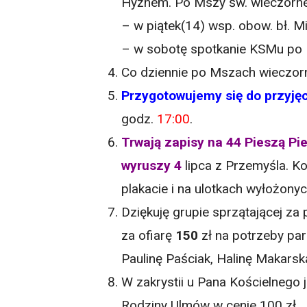
Hyżnem. Po Mszy św. wieczornej 
– w piątek(14) wsp. obow. bł. M
– w sobotę spotkanie KSMu po 
Co dziennie po Mszach wieczo
Przygotowujemy się do przyjęc
godz.
17:00
.
Trwają zapisy na 44 Pieszą P
wyruszy 4
lipca z Przemyśla. Ko
plakacie i na ulotkach wyłożonyc
Dziękuję grupie sprzątającej za p
za ofiarę
150
zł na potrzeby par
Paulinę Paściak, Halinę Makarsk
W zakrystii u Pana Kościelnego j
Rodziny Ulmów w cenie 100 zł.