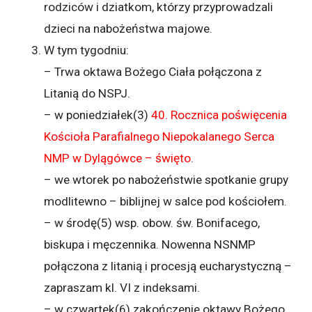
rodziców i dziatkom, którzy przyprowadzali
dzieci na nabożeństwa majowe.
W tym tygodniu:
– Trwa oktawa Bożego Ciała połączona z
Litanią do NSPJ.
– w poniedziałek(3)
40. Rocznica poświęcenia
Kościoła Parafialnego Niepokalanego Serca
NMP w Dylągówce – święto
.
– we wtorek po nabożeństwie spotkanie grupy
modlitewno – biblijnej w salce pod kościołem.
– w środę(5) wsp. obow. św. Bonifacego,
biskupa i męczennika. Nowenna NSNMP
połączona z litanią i procesją eucharystyczną –
zapraszam kl. VI z indeksami.
– w czwartek(6) zakończenie oktawy Bożego