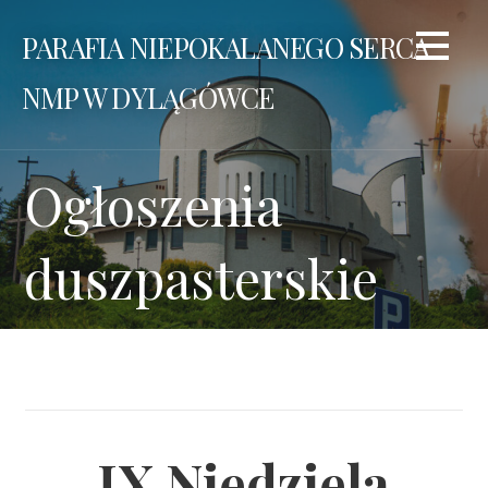
Przejdź
PARAFIA NIEPOKALANEGO SERCA
do
treści
NMP W DYLĄGÓWCE
Ogłoszenia
duszpasterskie
IX Niedziela