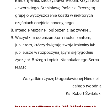
Barbarę Wała, Mieczysława Wróbla, Krzysztofa
Jaworskiego, Stanisławę Paściak. Proszę tą
grupę o wyczyszczenie kostki w niektórych
częściach obejścia posesyjnego.
Intencje Mszalne i ogłoszenia jak zwykle…
Wszystkim solenizantkom i solenizantom,
jubilatom, którzy świętują swoje imieniny lub
jubileusze w rozpoczynającym się tygodniu
życzę bł. Bożego i opieki Niepokalanego Serca
N.M.P.
Wszystkim życzę błogosławionej Niedzieli i
całego tygodnia
Ks. Robert Świtalski
Intencje modlitewne dla Róż Różańcowych