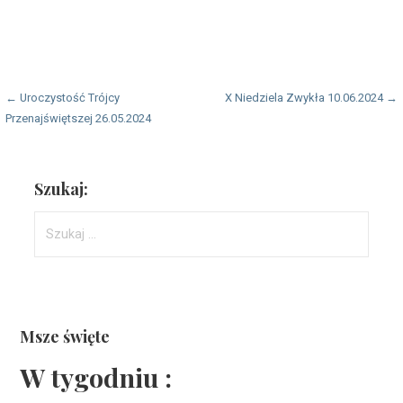
Nawigacja
← Uroczystość Trójcy
X Niedziela Zwykła 10.06.2024 →
Przenajświętszej 26.05.2024
wpisu
Szukaj:
Szukaj:
Msze święte
W tygodniu :