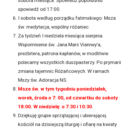
sobota miesiąca. Spowiedź popołudniu
spowiedź od 17:00.
I sobota według porządku fatimskiego: Msza
św. medytacja, wspólny różaniec.
Za tydzień I niedziela miesiąca sierpnia.
Wspomnienie św. Jana Marii Vianney’a,
prezbitera, patrona kapłanów, w modlitwie
polecamy wszystkich duszpasterzy. Po prymarii
zmiana tajemnic Różańcowych. W ramach
Mszy św. Adoracja NS.
Msze św. w tym tygodniu poniedziałek,
worek, środa o 7: 00, od czwartku do soboty
18:00. W niedzielę: o 7:30 i 10:30
.
Dziękuję grupie sprzątającej i ubierającej
kościół na dzisiejszą liturgię i ofiarę na kwiaty