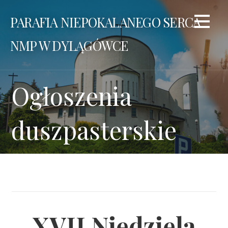
Przejdź
PARAFIA NIEPOKALANEGO SERCA
do
treści
NMP W DYLĄGÓWCE
Ogłoszenia
duszpasterskie
XVII Niedziela