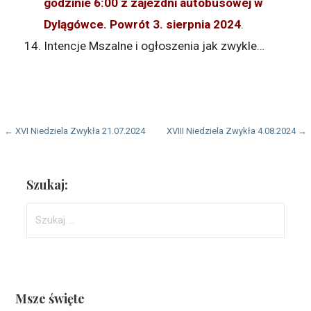
godzinie 6:00 z zajezdni autobusowej w
Dylągówce. Powrót 3. sierpnia 2024
.
Intencje Mszalne i ogłoszenia jak zwykle…
Nawigacja
← XVI Niedziela Zwykła 21.07.2024
XVIII Niedziela Zwykła 4.08.2024 →
wpisu
Szukaj:
Szukaj:
Msze święte