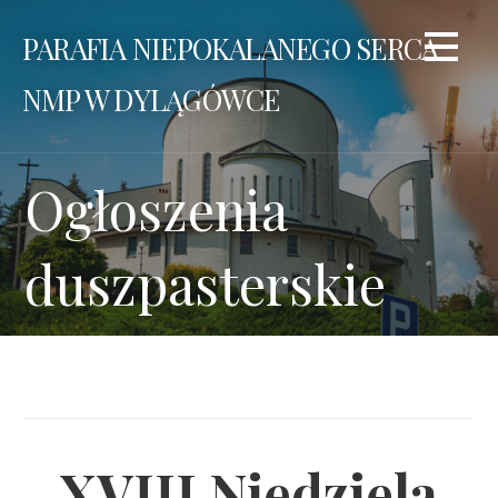
Przejdź
PARAFIA NIEPOKALANEGO SERCA
do
treści
NMP W DYLĄGÓWCE
Ogłoszenia
duszpasterskie
XVIII Niedziela