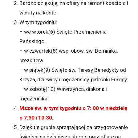
Bardzo dziękuję, za ofiary na remont kościoła i
wpłaty na konto.
W tym tygodniu:
– we wtorek(6) Święto Przemienienia
Pańskiego.
– w czwartek(8) wsp. obow. św. Dominika,
prezbitera.
– w piątek(9) Święto św. Teresy Benedykty od
Krzyża, dziewicy i męczennicy, patronki Europy.
– w sobotę(10) Wawrzyńca, diakona i
męczennika.
Msze św. w tym tygodniu o 7: 00 w niedzielę
o 7:30 i 10:30
.
Dziękuję grupie sprzątającej za przygotowanie
świątyni na dzisiejszą liturgię oraz ofiarę na