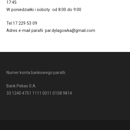
17:45
W poniedziałki i soboty od 8:00 do 9:00
Tel.17 229 53 09
Adres e-mail parafii: par.dylagowka@gmail.com
Numer konta bankowego parafii:
Bank Pekao S.A.
33 1240 4751 1111 0011 0158 9814