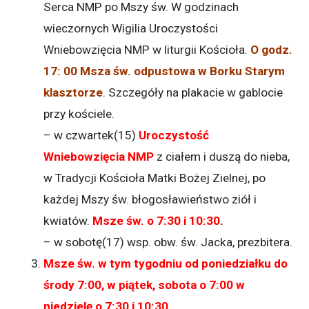
Serca NMP po Mszy św. W godzinach
wieczornych Wigilia Uroczystości
Wniebowzięcia NMP w liturgii Kościoła.
O godz.
17: 00 Msza św. odpustowa w Borku Starym
klasztorze
. Szczegóły na plakacie w gablocie
przy kościele.
– w czwartek(15)
Uroczystość
Wniebowzięcia NMP
z ciałem i duszą do nieba,
w Tradycji Kościoła Matki Bożej Zielnej, po
każdej Mszy św. błogosławieństwo ziół i
kwiatów.
Msze św. o 7:30 i 10:30
.
– w sobotę(17) wsp. obw. św. Jacka, prezbitera.
Msze św. w tym tygodniu od poniedziałku do
środy 7:00, w piątek, sobota o 7:00 w
niedzielę o 7:30 i 10:30
.