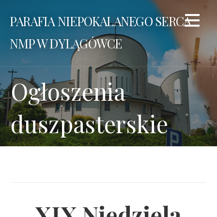
Przejdź
PARAFIA NIEPOKALANEGO SERCA
do
treści
NMP W DYLĄGÓWCE
Ogłoszenia
duszpasterskie
XIX Niedziela