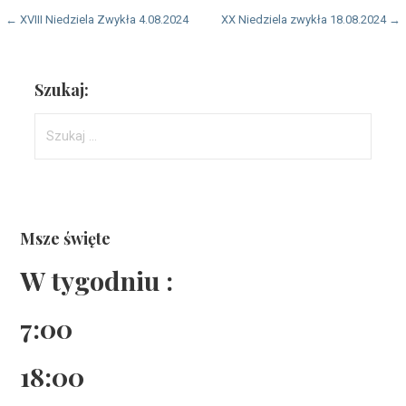
Nawigacja
← XVIII Niedziela Zwykła 4.08.2024
XX Niedziela zwykła 18.08.2024 →
wpisu
Szukaj:
Szukaj:
Msze święte
W tygodniu :
7:00
18:00