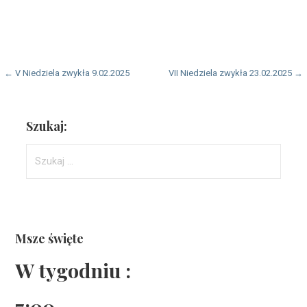
Nawigacja
← V Niedziela zwykła 9.02.2025
VII Niedziela zwykła 23.02.2025 →
wpisu
Szukaj:
Szukaj:
Msze święte
W tygodniu :
7:00