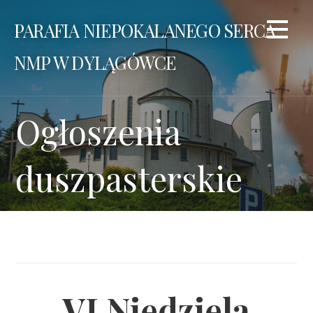
Przejdź
PARAFIA NIEPOKALANEGO SERCA
do
treści
NMP W DYLĄGÓWCE
Ogłoszenia
duszpasterskie
VI Niedziela