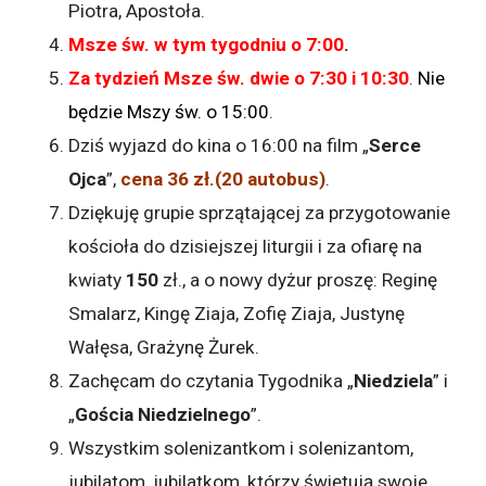
Piotra, Apostoła.
Msze św. w tym tygodniu o 7:00
.
Za tydzień Msze św. dwie o 7:30 i 10:30
.
Nie
będzie Mszy św. o 15:00
.
Dziś wyjazd do kina o 16:00 na film „
Serce
Ojca
”,
cena 36 zł.(20 autobus)
.
Dziękuję grupie sprzątającej za przygotowanie
kościoła do dzisiejszej liturgii i za ofiarę na
kwiaty
150
zł., a o nowy dyżur proszę: Reginę
Smalarz, Kingę Ziaja, Zofię Ziaja, Justynę
Wałęsa, Grażynę Żurek.
Zachęcam do czytania Tygodnika „
Niedziela
” i
„
Gościa Niedzielnego
”.
Wszystkim solenizantkom i solenizantom,
jubilatom, jubilatkom, którzy świętują swoje