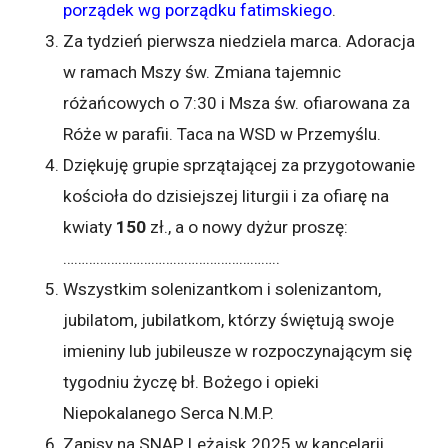
porządek wg porządku fatimskiego
.
Za tydzień pierwsza niedziela marca. Adoracja
w ramach Mszy św. Zmiana tajemnic
różańcowych o 7:30 i Msza św. ofiarowana za
Róże w parafii. Taca na WSD w Przemyślu.
Dziękuję grupie sprzątającej za przygotowanie
kościoła do dzisiejszej liturgii i za ofiarę na
kwiaty
150
zł., a o nowy dyżur proszę:
…………………………………………………..
Wszystkim solenizantkom i solenizantom,
jubilatom, jubilatkom, którzy świętują swoje
imieniny lub jubileusze w rozpoczynającym się
tygodniu życzę bł. Bożego i opieki
Niepokalanego Serca N.M.P.
Zapisy na SNAP Leżajsk 2025 w kancelarii