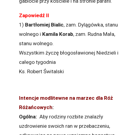
gablocie przy kościele i na stronie parafii.
Zapowiedź II
1)
Bartłomiej Bialic
, zam. Dylągówka, stanu
wolnego i
Kamila Korab
, zam. Rudna Mała,
stanu wolnego.
Wszystkim życzę błogosławionej Niedzieli i
całego tygodnia
Ks. Robert Świtalski
Intencje modlitewne na marzec dla Róż
Różańcowych
:
Ogólna:
Aby rodziny rozbite znalazły
uzdrowienie swoich ran w przebaczeniu,