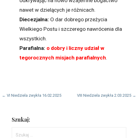
odkrywając na nowo wzajemne bogactwo
nawet w dzielących je różnicach.
Diecezjalna:
O dar dobrego przeżycia
Wielkiego Postu i szczerego nawrócenia dla
wszystkich.
Parafialna:
o dobry i liczny udział w
tegorocznych misjach parafialnych
.
Nawigacja
← VI Niedziela zwykła 16.02.2025
VIII Niedziela zwykła 2.03.2025 →
wpisu
Szukaj:
Szukaj: