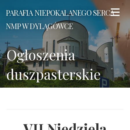
Przejdź
PARAFIA NIEPOKALANEGO SERCA
do
treści
NMP W DYLĄGÓWCE
Ogłoszenia
duszpasterskie
VII Niedziela