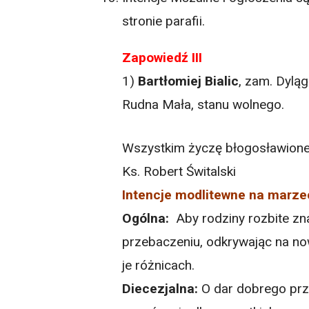
stronie parafii.
Zapowiedź III
1)
Bartłomiej Bialic
, zam. Dylą
Rudna Mała, stanu wolnego.
Wszystkim życzę błogosławionej 
Ks. Robert Świtalski
Intencje modlitewne na marze
Ogólna:
Aby rodziny rozbite zn
przebaczeniu, odkrywając na n
je różnicach.
Diecezjalna:
O dar dobrego prz