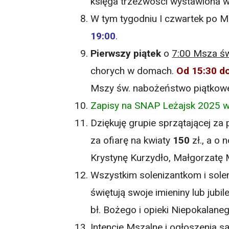
księga trzeźwości wystawiona w 
W tym tygodniu I czwartek po 
19:00
.
Pierwszy piątek
o
7:00 Msza św
chorych w domach.
Od
15:30 d
Mszy św. nabożeństwo piątkow
Zapisy na SNAP Leżajsk 2025 w k
Dziękuję grupie sprzątającej za p
za ofiarę na kwiaty
150
zł., a o 
Krystynę Kurzydło, Małgorzatę 
Wszystkim solenizantkom i soleni
świętują swoje imieniny lub jub
bł. Bożego i opieki Niepokalane
Intencje Mszalne i ogłoszenia s