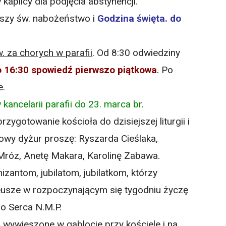
kaplicy dla podjęcia abstynencji.
Mszy św. nabożeństwo i
Godzina święta. do
. za chorych w parafii
. Od 8:30 odwiedziny
o 16:30 spowiedź pierwszo piątkowa
.
Po
e.
ancelarii parafii do 23. marca br
.
rzygotowanie kościoła do dzisiejszej liturgii i
nowy dyżur proszę: Ryszarda Cieślaka,
Mróz, Anetę Makara, Karolinę Zabawa.
zantom, jubilatom, jubilatkom, którzy
ileusze w rozpoczynającym się tygodniu życzę
go Serca N.M.P.
ą wywieszone w gablocie przy kościele i na