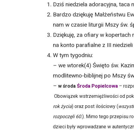
Dziś niedziela adoracyjna, taca
Bardzo dziękuję Małżeństwu Ewi
nam w czasie liturgii Mszy św. 
Dziękuję, za ofiary w kopertach 
na konto parafialne z III niedziel
W tym tygodniu:
– we wtorek(4) Święto św. Kazim
modlitewno-biblijnej po Mszy św
–
w środa
Środa Popielcowa
– rozpo
Obowiązek wstrzemięźliwości od pok
rok życia
) oraz post ilościowy (
wszystk
rozpoczęli 60.
). Mimo tego przepisu ro
dzieci były wprowadzane w autentyczn