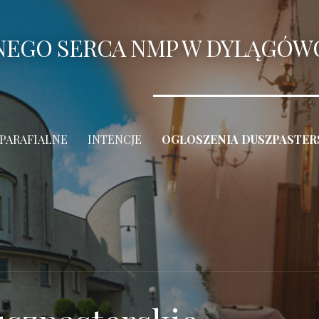
ANEGO SERCA NMP W DYLĄGÓW
 PARAFIALNE
INTENCJE
OGŁOSZENIA DUSZPASTER