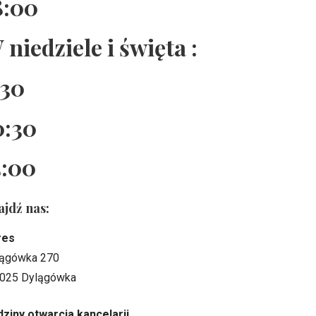
8:00
 niedziele i święta :
:30
0:30
5:00
ajdź nas:
res
ągówka 270
025 Dylągówka
ziny otwarcia kancelarii