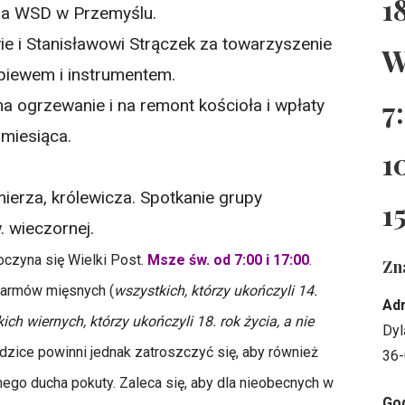
1
 na WSD w Przemyślu.
e i Stanisławowi Strączek za towarzyszenie
W
śpiewem i instrumentem.
7
na ogrzewanie i na remont kościoła i wpłaty
i miesiąca.
1
ierza, królewicza. Spotkanie grupy
1
. wieczornej.
czyna się Wielki Post.
Msze św. od 7:00 i 17:00
.
Zn
armów mięsnych (
wszystkich, którzy ukończyli 14.
Ad
ich wiernych, którzy ukończyli 18. rok życia, a nie
Dyl
dzice powinni jednak zatroszczyć się, aby również
36-
ego ducha pokuty. Zaleca się, aby dla nieobecnych w
God