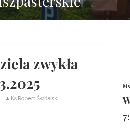
uszpasterskie
ziela zwykła
3.2025
Ms
W
Ks.Robert Świtalski
7