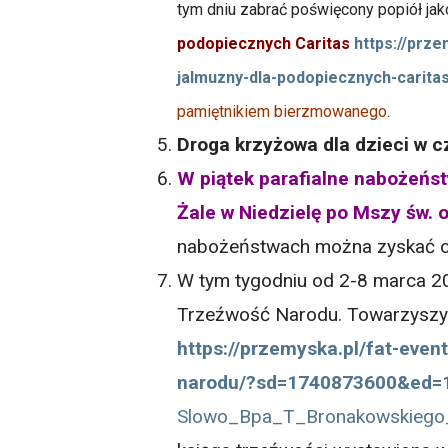
tym dniu zabrać poświęcony popiół ja
podopiecznych Caritas
https://prz
jalmuzny-dla-podopiecznych-carita
pamiętnikiem bierzmowanego
.
Droga krzyżowa dla dzieci w cz
W piątek parafialne nabożeńst
Żale w Niedzielę po Mszy św. 
nabożeństwach można zyskać o
W tym tygodniu od 2-8 marca 20
Trzeźwość Narodu. Towarzyszy
https://przemyska.pl/fat-even
narodu/?sd=1740873600&ed=
Slowo_Bpa_T_Bronakowskiego