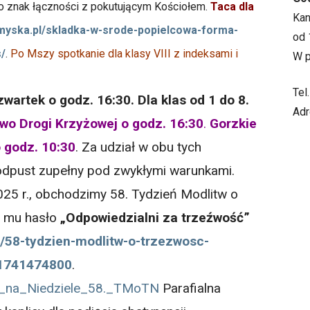
ko znak łączności z pokutującym Kościołem.
Taca dla
Ka
emyska.pl/skladka-w-srode-popielcowa-forma-
od 
s/
.
Po Mszy spotkanie dla klasy VIII z indeksami i
W p
Tel
wartek o godz. 16:30. Dla klas od 1 do 8.
Adr
wo Drogi Krzyżowej o godz. 16:30
.
Gorzkie
o godz. 10:30
. Za udział w obu tych
dpust zupełny pod zwykłymi warunkami.
25 r., obchodzimy 58. Tydzień Modlitw o
 mu hasło
„
Odpowiedzialni za trzeźwość
”
t/58-tydzien-modlitw-o-trzezwosc-
1741474800
.
_na_Niedziele_58._TMoTN
Parafialna