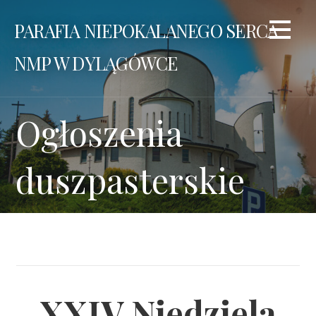
Przejdź
PARAFIA NIEPOKALANEGO SERCA
do
treści
NMP W DYLĄGÓWCE
Ogłoszenia
duszpasterskie
XXIV Niedziela