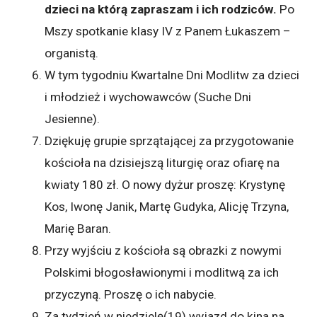
dzieci na którą zapraszam i ich rodziców.
Po
Mszy spotkanie klasy IV z Panem Łukaszem –
organistą.
W tym tygodniu Kwartalne Dni Modlitw za dzieci
i młodzież i wychowawców (Suche Dni
Jesienne).
Dziękuję grupie sprzątającej za przygotowanie
kościoła na dzisiejszą liturgię oraz ofiarę na
kwiaty 180 zł. O nowy dyżur proszę: Krystynę
Kos, Iwonę Janik, Martę Gudyka, Alicję Trzyna,
Marię Baran.
Przy wyjściu z kościoła są obrazki z nowymi
Polskimi błogosławionymi i modlitwą za ich
przyczyną. Proszę o ich nabycie.
Za tydzień w niedzielę(19) wyjazd do kina na