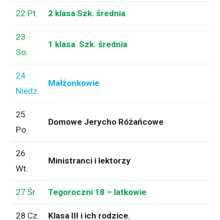
22 Pt.
2 klasa Szk. średnia
23
1 klasa Szk. średnia
So.
24
Małżonkowie
Niedz.
25
Domowe Jerycho Różańcowe
Po.
26
Ministranci i lektorzy
Wt.
27 Śr.
Tegoroczni 18 – latkowie
28 Cz.
Klasa III i ich rodzice.