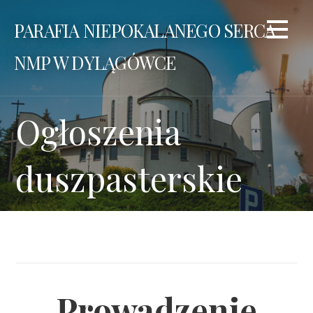
Przejdź
PARAFIA NIEPOKALANEGO SERCA
do
treści
NMP W DYLĄGÓWCE
Ogłoszenia
duszpasterskie
Prowadzenie