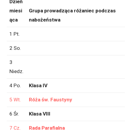
Dzień
miesi
Grupa prowadząca różaniec podczas
ąca
nabożeństwa
1 Pt.
2 So.
3
Niedz.
4 Po.
Klasa IV
5 Wt.
Róża św. Faustyny
6 Śr.
Klasa VIII
7 Cz.
Rada Parafialna