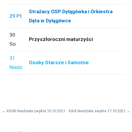
Strażacy OSP Dylągówka i Orkiestra
29 Pt.
Dęta w Dylągówce
30
Przyszłoroczni maturzyści
So.
31
Osoby Starsze i Samotne
Niedz.
Nawigacja
← XXVIII Niedziela zwykła 10.10.2021
XXIX Niedziela zwykła 17.10.2021 →
wpisu