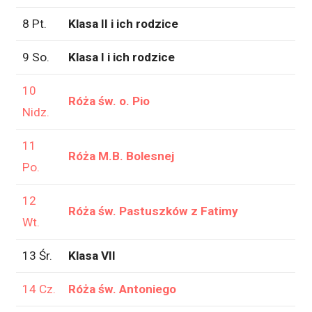
8 Pt.
Klasa II i ich rodzice
9 So.
Klasa I i ich rodzice
10
Róża św. o. Pio
Nidz.
11
Róża M.B. Bolesnej
Po.
12
Róża św. Pastuszków z Fatimy
Wt.
13 Śr.
Klasa VII
14 Cz.
Róża św. Antoniego