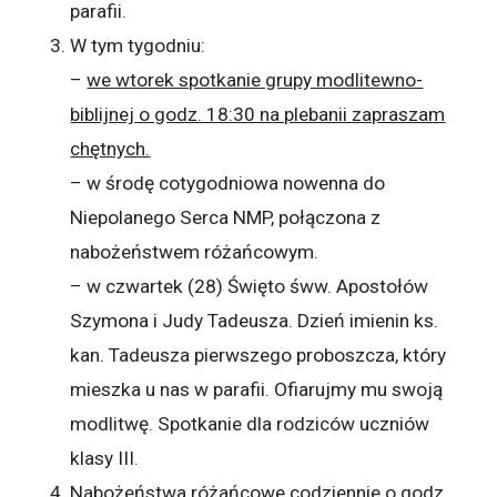
parafii.
W tym tygodniu:
–
we wtorek spotkanie grupy modlitewno-
biblijnej o godz. 18:30 na plebanii zapraszam
chętnych.
– w środę cotygodniowa nowenna do
Niepolanego Serca NMP, połączona z
nabożeństwem różańcowym.
– w czwartek (28) Święto śww. Apostołów
Szymona i Judy Tadeusza. Dzień imienin ks.
kan. Tadeusza pierwszego proboszcza, który
mieszka u nas w parafii. Ofiarujmy mu swoją
modlitwę. Spotkanie dla rodziców uczniów
klasy III.
Nabożeństwa różańcowe codziennie o godz.