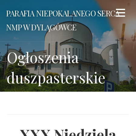
Przejdź
PARAFIA NIEPOKALANEGO SERCA
do
treści
NMP W DYLĄGÓWCE
Ogłoszenia
duszpasterskie
XXX Niedziela