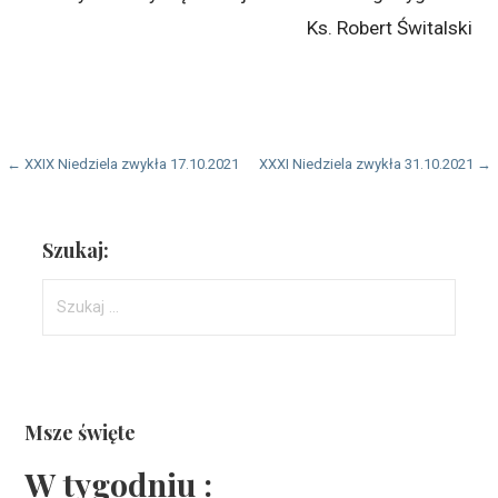
Ks. Robert Świtalski
Nawigacja
← XXIX Niedziela zwykła 17.10.2021
XXXI Niedziela zwykła 31.10.2021 →
wpisu
Szukaj:
Szukaj:
Msze święte
W tygodniu :