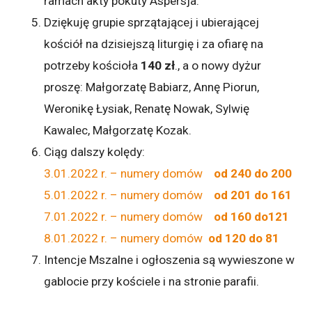
ramach akty pokuty Aspersja.
Dziękuję grupie sprzątającej i ubierającej
kościół na dzisiejszą liturgię i za ofiarę na
potrzeby kościoła
140 zł
., a o nowy dyżur
proszę: Małgorzatę Babiarz, Annę Piorun,
Weronikę Łysiak, Renatę Nowak, Sylwię
Kawalec, Małgorzatę Kozak.
Ciąg dalszy kolędy:
3.01.2022 r. – numery domów
od 240 do 200
5.01.2022 r. – numery domów
od 201 do 161
7.01.2022 r. – numery domów
od 160 do121
8.01.2022 r. – numery domów
od 120 do 81
Intencje Mszalne i ogłoszenia są wywieszone w
gablocie przy kościele i na stronie parafii.