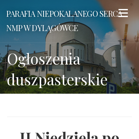
Przejdź
PARAFIA NIEPOKALANEGO SERCA
do
treści
NMP W DYLĄGÓWCE
Ogłoszenia
duszpasterskie
II Niedziela po