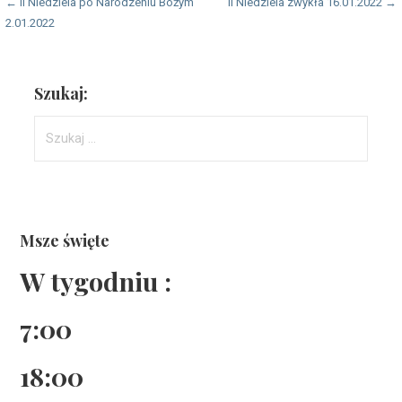
Nawigacja
← II Niedziela po Narodzeniu Bożym
II Niedziela zwykła 16.01.2022 →
2.01.2022
wpisu
Szukaj:
Szukaj:
Msze święte
W tygodniu :
7:00
18:00