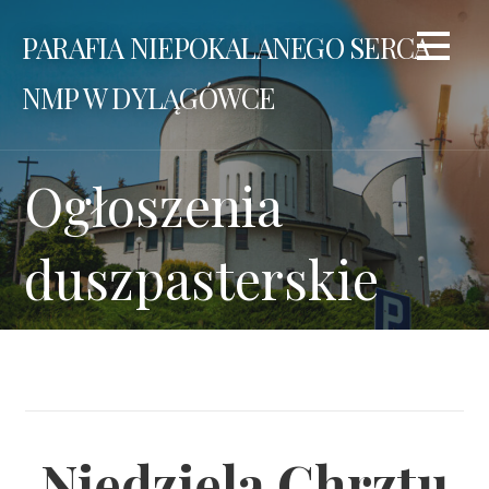
Przejdź
PARAFIA NIEPOKALANEGO SERCA
do
treści
NMP W DYLĄGÓWCE
Ogłoszenia
duszpasterskie
Niedziela Chrztu