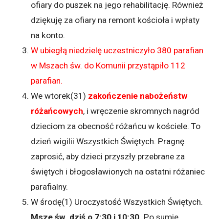
ofiary do puszek na jego rehabilitację. Również
dziękuję za ofiary na remont kościoła i wpłaty
na konto.
W ubiegłą niedzielę uczestniczyło 380 parafian
w Mszach św. do Komunii przystąpiło 112
parafian.
We wtorek(31)
zakończenie nabożeństw
różańcowych
, i wręczenie skromnych nagród
dzieciom za obecność różańcu w kościele. To
dzień wigilii Wszystkich Świętych. Pragnę
zaprosić, aby dzieci przyszły przebrane za
świętych i błogosławionych na ostatni różaniec
parafialny.
W środę(1) Uroczystość Wszystkich Świętych.
Msze św. dziś o 7:30 i 10:30.
Po sumie