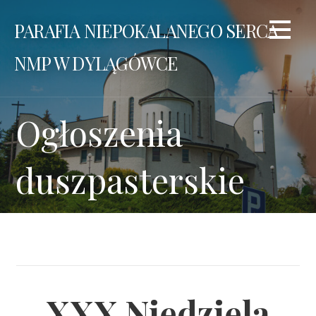
Przejdź
PARAFIA NIEPOKALANEGO SERCA
do
treści
NMP W DYLĄGÓWCE
Ogłoszenia
duszpasterskie
XXX Niedziela